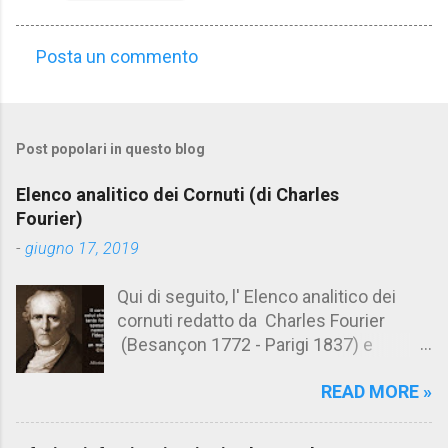
Posta un commento
C
o
m
Post popolari in questo blog
m
e
Elenco analitico dei Cornuti (di Charles
n
Fourier)
t
-
giugno 17, 2019
i
Qui di seguito, l' Elenco analitico dei
cornuti redatto da Charles Fourier
(Besançon 1772 - Parigi 1837) e
pubblicato postumo nel 1856. Su
READ MORE »
Aforismario trovi anche una raccolta di
citazioni tratte dalle opere di Charles
Fourier. [Il link è in fondo alla pagina]. Il