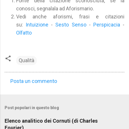
Fonte della citazione sconosciuta; se la
conosci, segnalala ad Aforismario.
Vedi anche aforismi, frasi e citazioni
su:
Intuizione
-
Sesto Senso
-
Perspicacia
-
Olfatto
Qualità
Posta un commento
C
o
m
Post popolari in questo blog
m
e
Elenco analitico dei Cornuti (di Charles
n
Fourier)