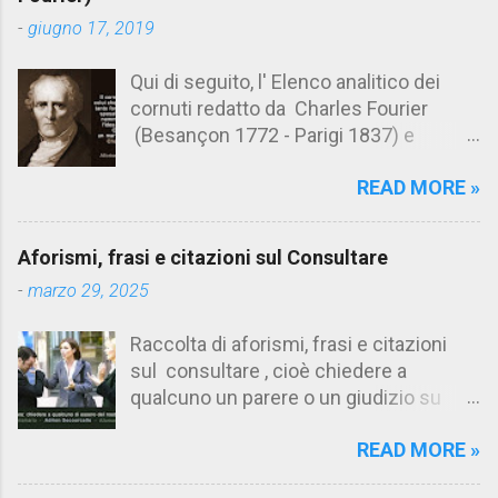
t
-
giugno 17, 2019
i
Qui di seguito, l' Elenco analitico dei
cornuti redatto da Charles Fourier
(Besançon 1772 - Parigi 1837) e
pubblicato postumo nel 1856. Su
READ MORE »
Aforismario trovi anche una raccolta di
citazioni tratte dalle opere di Charles
Fourier. [Il link è in fondo alla pagina]. Il
Aforismi, frasi e citazioni sul Consultare
cornuto pretenzioso: colui che ritiene
-
marzo 29, 2025
sua moglie tanto fortunata, per averlo
sposato, da non poter nemmeno
Raccolta di aforismi, frasi e citazioni
ammettere l'idea del tradimento. Ciò lo
sul consultare , cioè chiedere a
rende un marito assai comodo.
qualcuno un parere o un giudizio su
(Charles Fourier) Elenco analitico dei
determinate questioni. Alcune citazioni
cornuti Tableau analytique du cocuage,
READ MORE »
fanno riferimento anche alla
ca. 1808 (postumo 1856) Traduzione
consultazione di testi. Su Aforismario
italiana da Il Borghese - Volume 29,