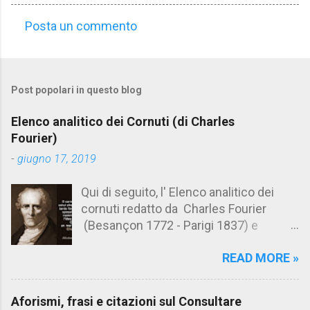
Posta un commento
C
o
m
Post popolari in questo blog
m
e
Elenco analitico dei Cornuti (di Charles
n
Fourier)
t
-
giugno 17, 2019
i
Qui di seguito, l' Elenco analitico dei
cornuti redatto da Charles Fourier
(Besançon 1772 - Parigi 1837) e
pubblicato postumo nel 1856. Su
READ MORE »
Aforismario trovi anche una raccolta di
citazioni tratte dalle opere di Charles
Fourier. [Il link è in fondo alla pagina]. Il
Aforismi, frasi e citazioni sul Consultare
cornuto pretenzioso: colui che ritiene