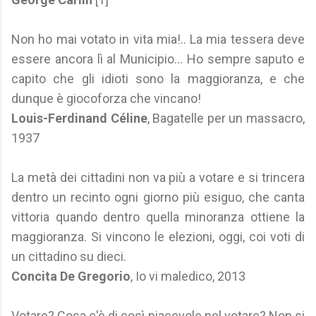
Non ho mai votato in vita mia!.. La mia tessera deve
essere ancora lì al Municipio... Ho sempre saputo e
capito che gli idioti sono la maggioranza, e che
dunque è giocoforza che vincano!
Louis-Ferdinand Céline
, Bagatelle per un massacro,
1937
La metà dei cittadini non va più a votare e si trincera
dentro un recinto ogni giorno più esiguo, che canta
vittoria quando dentro quella minoranza ottiene la
maggioranza. Si vincono le elezioni, oggi, coi voti di
un cittadino su dieci.
Concita De Gregorio
, Io vi maledico, 2013
Votare? Cosa c'è di così piacevole nel votare? Non si