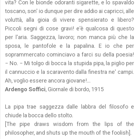
vita? Con le bionde odoranti sigarette, e lo spavaldo
toscano, son' io dunque per dire addio ai capricci, alle
voluttà, alla gioia di vivere spensierato e libero?
Piccoli segni di cose gravi! e'è qualcosa di questo
per l'aria. Saggezza, lavoro; non manca più che la
sposa, le pantofole e la papalina. E io che per
soprammercato cominciavo a farci su della poesia!
− No. − Mi tolgo di bocca la stupida pipa, la piglio per
il cannuccio e la scaravento dalla finestra ne' campi.
Ah, voglio essere ancora giovane!...
Ardengo Soffici
, Giornale di bordo, 1915
La pipa trae saggezza dalle labbra del filosofo e
chiude la bocca dello stolto.
[The pipe draws wisdom from the lips of the
philosopher, and shuts up the mouth of the foolish].