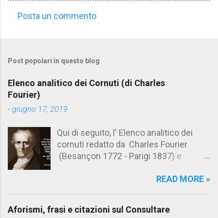
Posta un commento
C
o
m
Post popolari in questo blog
m
e
Elenco analitico dei Cornuti (di Charles
n
Fourier)
t
-
giugno 17, 2019
i
Qui di seguito, l' Elenco analitico dei
cornuti redatto da Charles Fourier
(Besançon 1772 - Parigi 1837) e
pubblicato postumo nel 1856. Su
READ MORE »
Aforismario trovi anche una raccolta di
citazioni tratte dalle opere di Charles
Fourier. [Il link è in fondo alla pagina]. Il
Aforismi, frasi e citazioni sul Consultare
cornuto pretenzioso: colui che ritiene