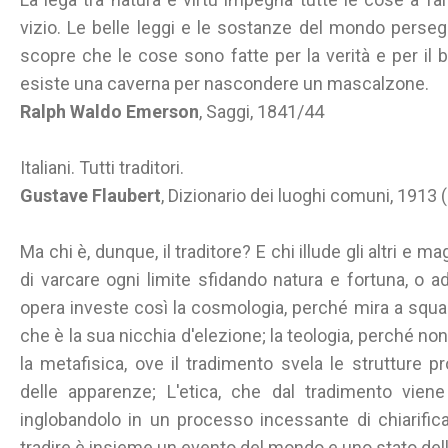
vizio. Le belle leggi e le sostanze del mondo persegui
scopre che le cose sono fatte per la verità e per i
esiste una caverna per nascondere un mascalzone.
Ralph Waldo Emerson
, Saggi, 1841/44
Italiani. Tutti traditori.
Gustave Flaubert
, Dizionario dei luoghi comuni, 1913
Ma chi è, dunque, il traditore? E chi illude gli altri e m
di varcare ogni limite sfidando natura e fortuna, o add
opera investe così la cosmologia, perché mira a squassa
che è la sua nicchia d'elezione; la teologia, perché non
la metafisica, ove il tradimento svela le strutture pr
delle apparenze; L'etica, che dal tradimento viene
inglobandolo in un processo incessante di chiarifica
tradire è insieme un evento del mondo e uno stato del