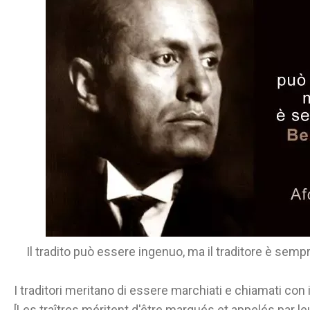
Il tradito può essere ingenuo, ma il traditore è semp
I traditori meritano di essere marchiati e chiamati con 
[Les traîtres méritent d'être marqués et appelés par l