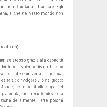
tano e frustano il traditore. Egli
l bene, e che nel vasto mondo non
 (postumo)
agari se stesso grazie alla capacità
irittura la volontà divina. La sua
re l'intero universo; la politica,
 esita a coinvolgere Dio nel gioco;
ofonde, sottostanti alle superfìci
 plasmata, ora resistendovi ora
zione della mente; l'arte, poiché
l'anima.