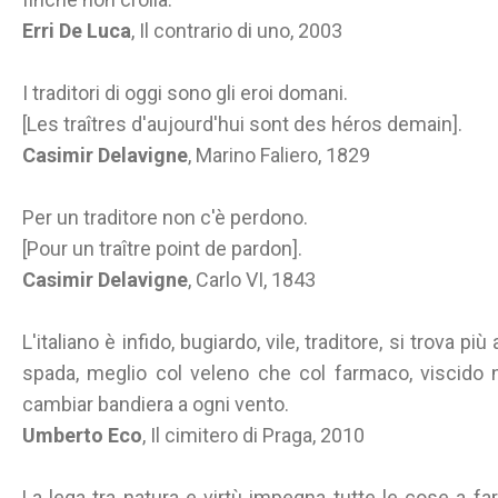
Erri De Luca
, Il contrario di uno, 2003
I traditori di oggi sono gli eroi domani.
[Les traîtres d'aujourd'hui sont des héros demain].
Casimir Delavigne
, Marino Faliero, 1829
Per un traditore non c'è perdono.
[Pour un traître point de pardon].
Casimir Delavigne
, Carlo VI, 1843
L'italiano è infido, bugiardo, vile, traditore, si trova p
spada, meglio col veleno che col farmaco, viscido ne
cambiar bandiera a ogni vento.
Umberto Eco
, Il cimitero di Praga, 2010
La lega tra natura e virtù impegna tutte le cose a far