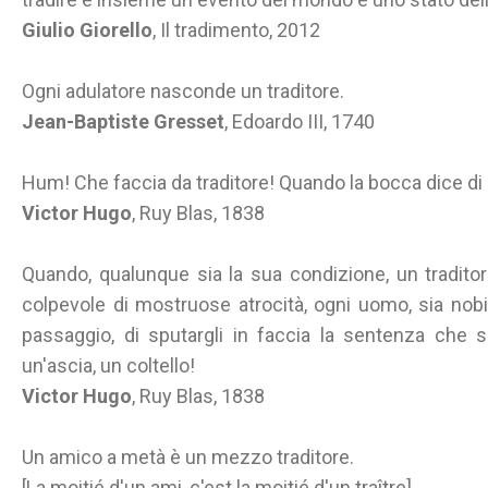
Giulio Giorello
, Il tradimento, 2012
Ogni adulatore nasconde un traditore.
Jean-Baptiste Gresset
, Edoardo III, 1740
Hum! Che faccia da traditore! Quando la bocca dice di s
Victor Hugo
, Ruy Blas, 1838
Quando, qualunque sia la sua condizione, un tradito
colpevole di mostruose atrocità, ogni uomo, sia nobile
passaggio, di sputargli in faccia la sentenza che s
un'ascia, un coltello!
Victor Hugo
, Ruy Blas, 1838
Un amico a metà è un mezzo traditore.
[La moitié d'un ami, c'est la moitié d'un traître].