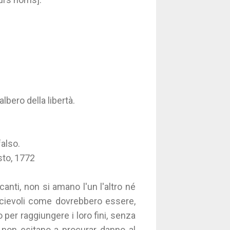
lbero della libertà.
falso.
sto, 1772
icanti, non si amano l'un l'altro né
socievoli come dovrebbero essere,
o per raggiungere i loro fini, senza
 non esitano a procurar danno al