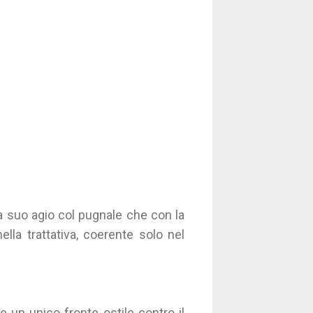
iù a suo agio col pugnale che con la
lla trattativa, coerente solo nel
e un unico fronte ostile contro il