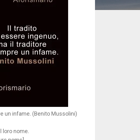
re un infame. (Benito Mussolini)
il loro nome.
eurs noms].