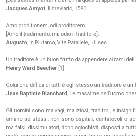
Jacques Amyot
, Il breviario, 1580
Amo proditionem, odi proditorem
[Amo il tradimento, ma odio il traditore].
Augusto
, in Plutarco, Vite Parallele, I-II sec.
Un traditore è un buon frutto da appendere ai rami dell'a
Henry Ward Beecher
[1]
Colui che diffida di tutti è egli stesso un traditore e un 
Jean Baptiste Blanchard
, Le massime dell'uomo one
Gli uomini sono malvagi, maliziosi, traditori, e insignif
amano sé stessi, non sono ospitali, caritatevoli o 
ma falsi, dissimulatori, doppiogiochisti, disposti a tutt
pietà, senza compassione, e per trarre un beneficio