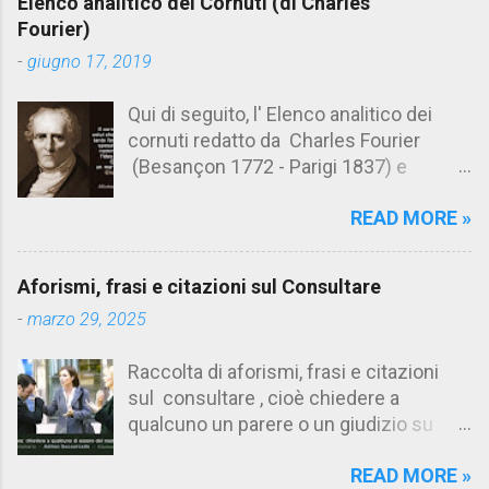
Elenco analitico dei Cornuti (di Charles
n
Fourier)
t
-
giugno 17, 2019
i
Qui di seguito, l' Elenco analitico dei
cornuti redatto da Charles Fourier
(Besançon 1772 - Parigi 1837) e
pubblicato postumo nel 1856. Su
READ MORE »
Aforismario trovi anche una raccolta di
citazioni tratte dalle opere di Charles
Fourier. [Il link è in fondo alla pagina]. Il
Aforismi, frasi e citazioni sul Consultare
cornuto pretenzioso: colui che ritiene
-
marzo 29, 2025
sua moglie tanto fortunata, per averlo
sposato, da non poter nemmeno
Raccolta di aforismi, frasi e citazioni
ammettere l'idea del tradimento. Ciò lo
sul consultare , cioè chiedere a
rende un marito assai comodo.
qualcuno un parere o un giudizio su
(Charles Fourier) Elenco analitico dei
determinate questioni. Alcune citazioni
cornuti Tableau analytique du cocuage,
READ MORE »
fanno riferimento anche alla
ca. 1808 (postumo 1856) Traduzione