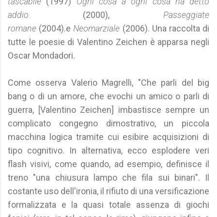
tascabile
(1997)
Ogni cosa a ogni cosa ha detto
addio
(2000),
Passeggiate
romane
(2004).e
Neomarziale
(2006). Una raccolta di
tutte le poesie di Valentino Zeichen è apparsa negli
Oscar Mondadori.
Come osserva Valerio Magrelli, "Che parli del big
bang o di un amore, che evochi un amico o parli di
guerra, [Valentino Zeichen] imbastisce sempre un
complicato congegno dimostrativo, un piccola
macchina logica tramite cui esibire acquisizioni di
tipo cognitivo. In alternativa, ecco esplodere veri
flash visivi, come quando, ad esempio, definisce il
treno "una chiusura lampo che fila sui binari". Il
costante uso dell'ironia, il rifiuto di una versificazione
formalizzata e la quasi totale assenza di giochi