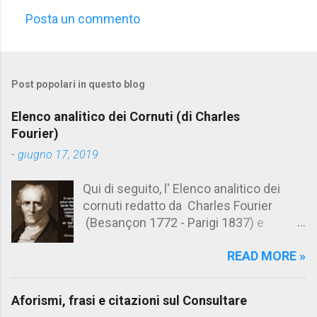
Posta un commento
C
o
m
Post popolari in questo blog
m
e
Elenco analitico dei Cornuti (di Charles
n
Fourier)
t
-
giugno 17, 2019
i
Qui di seguito, l' Elenco analitico dei
cornuti redatto da Charles Fourier
(Besançon 1772 - Parigi 1837) e
pubblicato postumo nel 1856. Su
READ MORE »
Aforismario trovi anche una raccolta di
citazioni tratte dalle opere di Charles
Fourier. [Il link è in fondo alla pagina]. Il
Aforismi, frasi e citazioni sul Consultare
cornuto pretenzioso: colui che ritiene