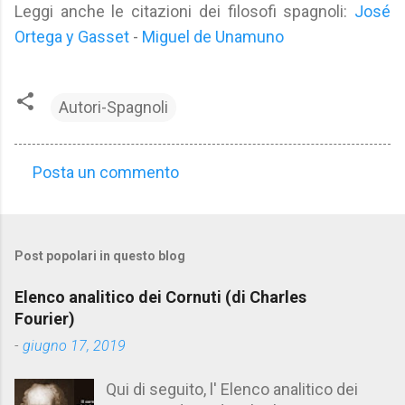
Leggi anche le citazioni dei filosofi spagnoli:
José
Ortega y Gasset
-
Miguel de Unamuno
Autori-Spagnoli
Posta un commento
C
o
m
Post popolari in questo blog
m
e
Elenco analitico dei Cornuti (di Charles
n
Fourier)
t
-
giugno 17, 2019
i
Qui di seguito, l' Elenco analitico dei