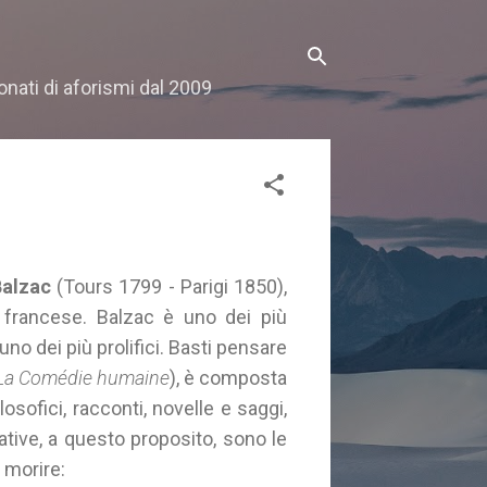
onati di aforismi dal 2009
Balzac
(Tours 1799 - Parigi 1850),
io francese. Balzac è uno dei più
no dei più prolifici. Basti pensare
La Comédie humaine
), è composta
osofici, racconti, novelle e saggi,
cative, a questo proposito, sono le
 morire: