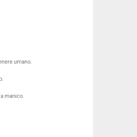
genere umano.
o.
nza manico.