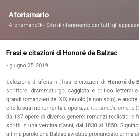
Passa ai contenuti principali
Aforismario
Aforismario® - Sito di riferimento per tutti gli appassi
Frasi e citazioni di Honoré de Balzac
-
giugno 25, 2019
Selezione di aforismi, frasi e citazioni di
Honoré de 
scrittore, drammaturgo, saggista e critico letterar
grandi romanzieri del XIX secolo (e non solo), e anche u
che la sua monumentale opera,
La Commedia umana
(
da 137 opere di diverso genere: romanzi realistici e fil
scritti in una ventina d'anni, dal 1830 al 1850. Signifi
ultime parole che Balzac avrebbe pronunciato prima di