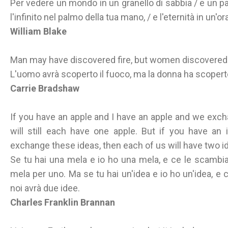
Per vedere un mondo in un granello di sabbia / e un para
l'infinito nel palmo della tua mano, / e l'eternità in un'ora
William Blake
Man may have discovered fire, but women discovered h
L'uomo avrà scoperto il fuoco, ma la donna ha scopert
Carrie Bradshaw
If you have an apple and I have an apple and we exc
will still each have one apple. But if you have an
exchange these ideas, then each of us will have two i
Se tu hai una mela e io ho una mela, e ce le scamb
mela per uno. Ma se tu hai un'idea e io ho un'idea, e
noi avrà due idee.
Charles Franklin Brannan