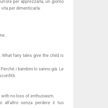
un'ora per apprezzarla, un giorno
a vita per dimenticarla.
ene.
. What fairy tales give the child is
 Perché i bambini lo sanno già. Le
confitti.
r with no loss of enthusiasm.
o all'altro senza perdere il tuo