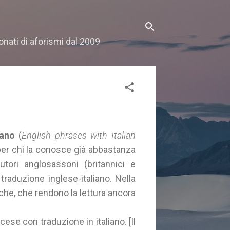
onati di aforismi dal 2009
liano
(
English phrases with Italian
 per chi la conosce già abbastanza
tori anglosassoni (britannici e
a traduzione inglese-italiano. Nella
che, che rendono la lettura ancora
cese con traduzione in italiano. [Il