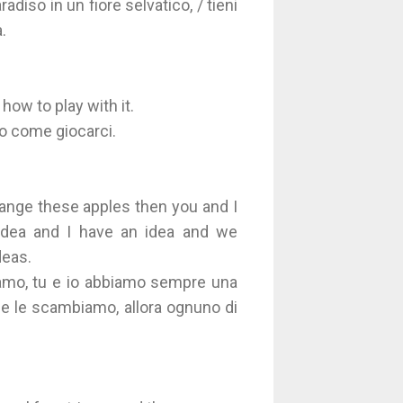
diso in un fiore selvatico, / tieni
.
ow to play with it.
o come giocarci.
hange these apples then you and I
 idea and I have an idea and we
deas.
iamo, tu e io abbiamo sempre una
 ce le scambiamo, allora ognuno di