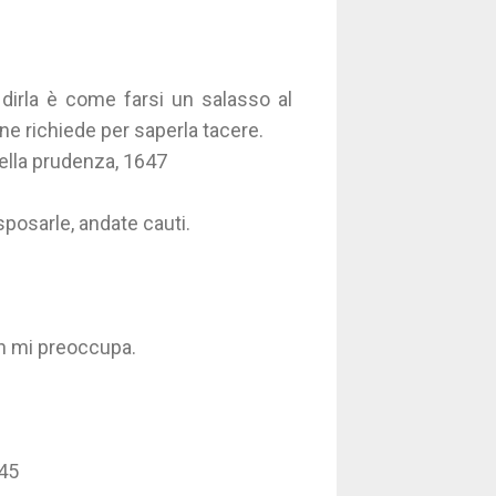
 dirla è come farsi un salasso al
 ne richiede per saperla tacere.
della prudenza, 1647
sposarle, andate cauti.
non mi preoccupa.
945