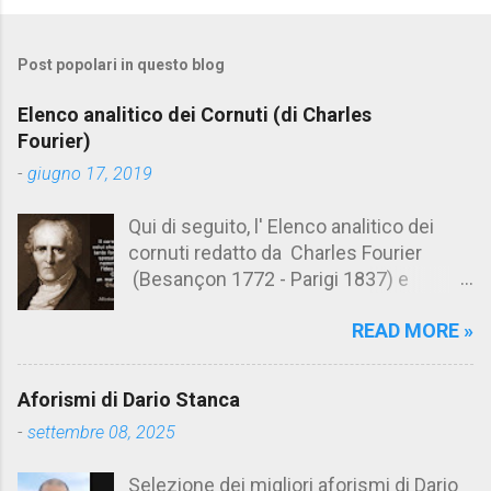
o
m
Post popolari in questo blog
m
e
Elenco analitico dei Cornuti (di Charles
n
Fourier)
t
-
giugno 17, 2019
i
Qui di seguito, l' Elenco analitico dei
cornuti redatto da Charles Fourier
(Besançon 1772 - Parigi 1837) e
pubblicato postumo nel 1856. Su
READ MORE »
Aforismario trovi anche una raccolta di
citazioni tratte dalle opere di Charles
Fourier. [Il link è in fondo alla pagina]. Il
Aforismi di Dario Stanca
cornuto pretenzioso: colui che ritiene
-
settembre 08, 2025
sua moglie tanto fortunata, per averlo
sposato, da non poter nemmeno
Selezione dei migliori aforismi di Dario
ammettere l'idea del tradimento. Ciò lo