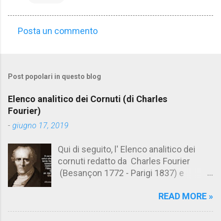
Posta un commento
C
o
m
Post popolari in questo blog
m
e
Elenco analitico dei Cornuti (di Charles
n
Fourier)
t
-
giugno 17, 2019
i
Qui di seguito, l' Elenco analitico dei
cornuti redatto da Charles Fourier
(Besançon 1772 - Parigi 1837) e
pubblicato postumo nel 1856. Su
READ MORE »
Aforismario trovi anche una raccolta di
citazioni tratte dalle opere di Charles
Fourier. [Il link è in fondo alla pagina]. Il