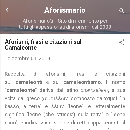
Passa ai contenuti principali
Aforismario
Aforismario® - Sito di riferimento per
tutti gli appassionati di aforismi dal 2009
Aforismi, frasi e citazioni sul
Camaleonte
-
dicembre 01, 2019
Raccolta di aforismi, frasi e citazioni
sui
camaleonti
e sul
camaleontismo
. Il nome
"
camaleonte
" deriva dal latino
chamaeleon
, a sua
volta dal greco χαμαιλέων, composto da χαμαί "in
basso, a terra" e λέων "leone", e letteralmente
significa "leone (che striscia) sulla terra" o "leone
nano", e indica varie specie di rettili appartenenti al