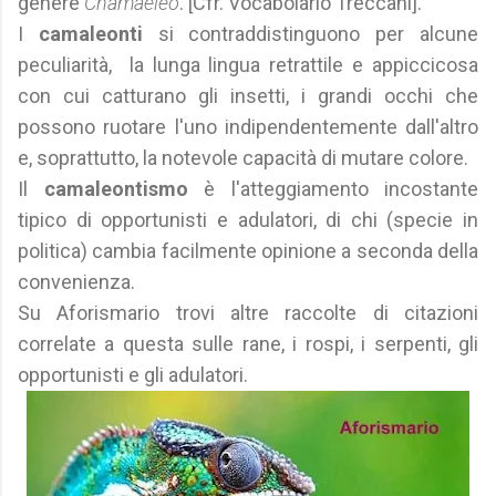
genere
Chamaeleo
. [Cfr. Vocabolario Treccani].
I
camaleonti
si contraddistinguono per alcune
peculiarità, la lunga lingua retrattile e appiccicosa
con cui catturano gli insetti, i grandi occhi che
possono ruotare l'uno indipendentemente dall'altro
e, soprattutto, la notevole capacità di mutare colore.
Il
camaleontismo
è l'atteggiamento incostante
tipico di opportunisti e adulatori, di chi (specie in
politica) cambia facilmente opinione a seconda della
convenienza.
Su Aforismario trovi altre raccolte di citazioni
correlate a questa sulle rane, i rospi, i serpenti, gli
opportunisti e gli adulatori.