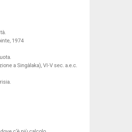
ità.
ointe, 1974
ruota.
zione a Singàlaka), VI-V sec. a.e.c.
risia.
dove c'è più calcolo.