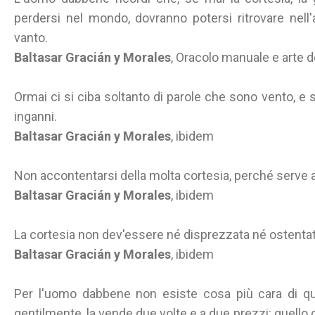
perdersi nel mondo, dovranno potersi ritrovare nell
vanto.
Baltasar Gracián y Morales
, Oracolo manuale e arte 
Ormai ci si ciba soltanto di parole che sono vento, e s
inganni.
Baltasar Gracián y Morales
, ibidem
Non accontentarsi della molta cortesia, perché serve 
Baltasar Gracián y Morales
, ibidem
La cortesia non dev'essere né disprezzata né ostentat
Baltasar Gracián y Morales
, ibidem
Per l'uomo dabbene non esiste cosa più cara di que
gentilmente, la vende due volte e a due prezzi: quello d