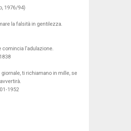
o, 1976/94)
re la falsità in gentilezza.
ve comincia l'adulazione.
 1838
iornale, ti richiamano in mille, se
avvertirà.
1901-1952