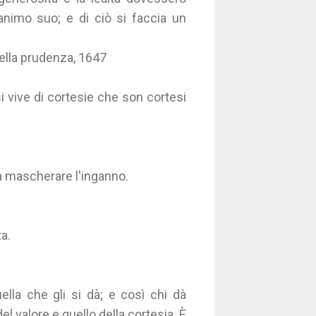
'animo suo; e di ciò si faccia un
della prudenza, 1647
i vive di cortesie che son cortesi
a mascherare l'inganno.
a.
lla che gli si dà; e così chi dà
el valore e quello della cortesia. È