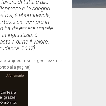
avore di tutti; e allo
disprezzo e lo sdegno
erbia, è abominevole;
ortesia sia sempre in
o ha da essere uguale
in ingiustizia: è
sta a dirne il valore.
prudenza
, 1647].
late a questa sulla gentilezza, la
fondo alla pagina].