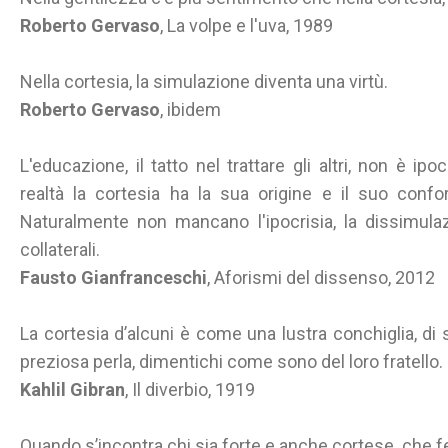
Roberto Gervaso
, La volpe e l'uva, 1989
Nella cortesia, la simulazione diventa una virtù.
Roberto Gervaso
, ibidem
L'educazione, il tatto nel trattare gli altri, non è ipo
realtà la cortesia ha la sua origine e il suo confo
Naturalmente non mancano l'ipocrisia, la dissimulaz
collaterali.
Fausto Gianfranceschi
, Aforismi del dissenso, 2012
La cortesia d’alcuni è come una lustra conchiglia, di s
preziosa perla, dimentichi come sono del loro fratello.
Kahlil Gibran
, Il diverbio, 1919
Quando s’incontra chi sia forte e anche cortese, che fe