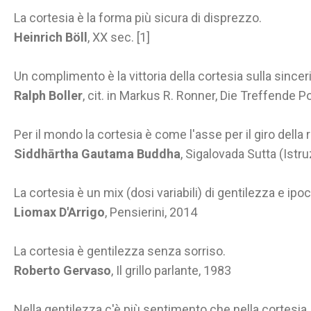
La cortesia è la forma più sicura di disprezzo.
Heinrich Böll
, XX sec. [1]
Un complimento è la vittoria della cortesia sulla sincer
Ralph Boller
, cit. in Markus R. Ronner, Die Treffende P
Per il mondo la cortesia è come l'asse per il giro della 
Siddhārtha Gautama Buddha
, Sigalovada Sutta (Istru
La cortesia è un mix (dosi variabili) di gentilezza e ipoc
Liomax D'Arrigo
, Pensierini, 2014
La cortesia è gentilezza senza sorriso.
Roberto Gervaso
, Il grillo parlante, 1983
Nella gentilezza c'è più sentimento che nella cortesia, 