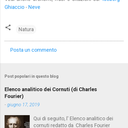
Ghiaccio
-
Neve
Natura
Posta un commento
C
o
m
Post popolari in questo blog
m
e
Elenco analitico dei Cornuti (di Charles
n
Fourier)
t
-
giugno 17, 2019
i
Qui di seguito, l' Elenco analitico dei
cornuti redatto da Charles Fourier