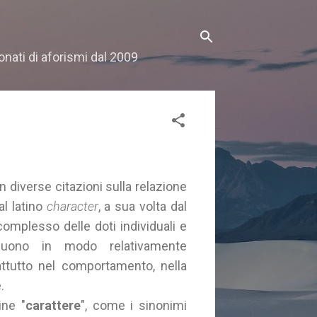
onati di aforismi dal 2009
on diverse citazioni sulla relazione
al latino
character
, a sua volta dal
complesso delle doti individuali e
nguono in modo relativamente
ttutto nel comportamento, nella
.
ine "
carattere
", come i sinonimi