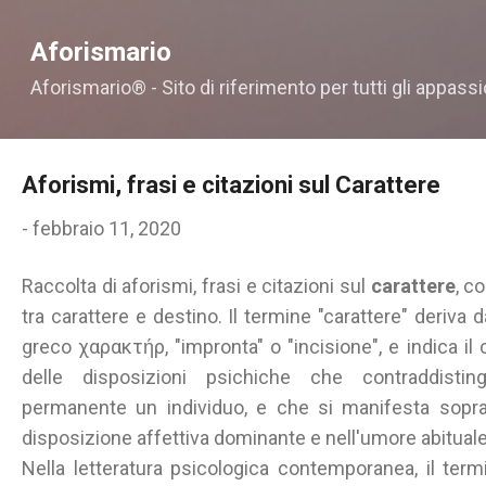
Passa ai contenuti principali
Aforismario
Aforismario® - Sito di riferimento per tutti gli appassi
Aforismi, frasi e citazioni sul Carattere
-
febbraio 11, 2020
Raccolta di aforismi, frasi e citazioni sul
carattere
, c
tra carattere e destino. Il termine "carattere" deriva d
greco χαρακτήρ, "impronta" o "incisione", e indica il 
delle disposizioni psichiche che contraddisti
permanente un individuo, e che si manifesta sopra
disposizione affettiva dominante e nell'umore abituale
Nella letteratura psicologica contemporanea, il term