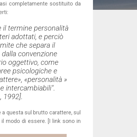
uasi completamente sostituito da
rti:
e il termine personalità
teri adottati, e perciò
imite che separa il
e dalla convenzione
erio oggettivo, come
aree psicologiche e
ttere», «personalità »
e intercambiabili".
, 1992].
e a questa sul brutto carattere, sul
 il modo di essere. [I link sono in