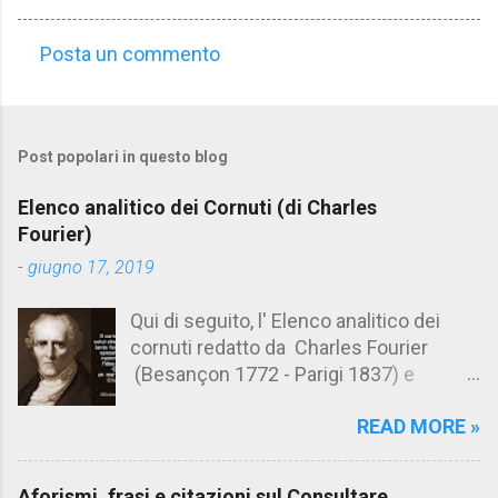
Posta un commento
C
o
m
Post popolari in questo blog
m
e
Elenco analitico dei Cornuti (di Charles
n
Fourier)
t
-
giugno 17, 2019
i
Qui di seguito, l' Elenco analitico dei
cornuti redatto da Charles Fourier
(Besançon 1772 - Parigi 1837) e
pubblicato postumo nel 1856. Su
READ MORE »
Aforismario trovi anche una raccolta di
citazioni tratte dalle opere di Charles
Fourier. [Il link è in fondo alla pagina]. Il
Aforismi, frasi e citazioni sul Consultare