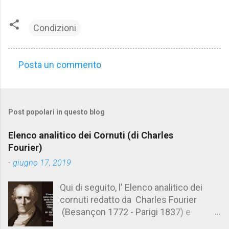
Condizioni
Posta un commento
C
o
m
Post popolari in questo blog
m
e
Elenco analitico dei Cornuti (di Charles
n
Fourier)
t
-
giugno 17, 2019
i
Qui di seguito, l' Elenco analitico dei
cornuti redatto da Charles Fourier
(Besançon 1772 - Parigi 1837) e
pubblicato postumo nel 1856. Su