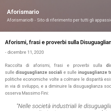
Passa ai contenuti principali
Aforismario
Aforismario® - Sito di riferimento per tutti gli appassi
Aforismi, frasi e proverbi sulla Disuguaglia
-
dicembre 11, 2020
Raccolta di aforismi, frasi e proverbi sulla
di
sulle
disuguaglianze sociali
e sulle
inuguaglianze t
politiche economiche volte a colmare le disparità esis
in via di sviluppo, e a diminuire la disuguaglianza so
osserva Massimo Fini:
"Nelle società industriali le disugua