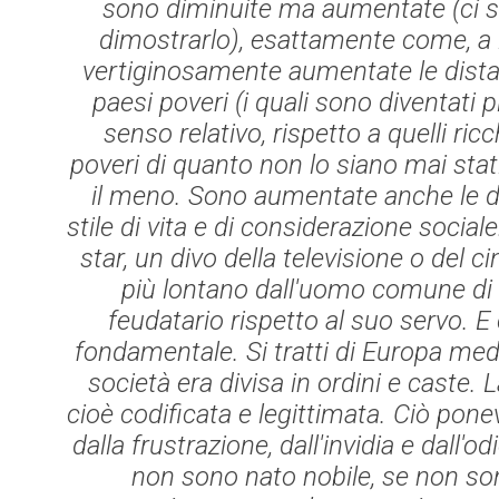
sono diminuite ma aumentate (ci so
dimostrarlo), esattamente come, a l
vertiginosamente aumentate le distan
paesi poveri (i quali sono diventati p
senso relativo, rispetto a quelli ric
poveri di quanto non lo siano mai sta
il meno. Sono aumentate anche le dis
stile di vita e di considerazione socia
star, un divo della televisione o del c
più lontano dall'uomo comune di 
feudatario rispetto al suo servo. E
fondamentale. Si tratti di Europa medi
società era divisa in ordini e caste.
cioè codificata e legittimata. Ciò poneva
dalla frustrazione, dall'invidia e dall'
non sono nato nobile, se non son