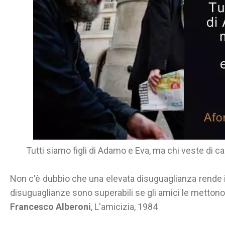
Tutti siamo figli di Adamo e Eva, ma chi veste di ca
Non c'è dubbio che una elevata disuguaglianza rende i
disuguaglianze sono superabili se gli amici le mettono
Francesco Alberoni
, L'amicizia, 1984