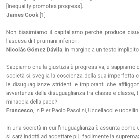
[Inequality promotes progress].
James Cook
[1]
Non biasimiamo il capitalismo perché produce disu
l'ascesa di tipi umani inferiori.
Nicolás Gómez Dávila
, In margine a un testo implicit
Sappiamo che la giustizia è progressiva, e sappiamo
società si sveglia la coscienza della sua imperfetta
le disuguaglianze stridenti e imploranti che affligg
avvertenza della disuguaglianza tra classe e classe, t
minaccia della pace?
Francesco
, in Pier Paolo Pasolini, Uccellacci e uccellin
In una società in cui l'inuguaglianza è assunta come 
si sarà indotti ad accettare più facilmente la supremaz