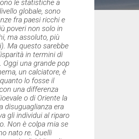
no le statistiche a
ivello globale, sono
ze fra paesi ricchi e
iù poveri non solo in
chi, ma assoluto, più
ti). Ma questo sarebbe
parità in termini di
le. Oggi una grande pop
inema, un calciatore, è
quanto lo fosse il
 con una differenza
oevale o di Oriente la
 La disuguaglianza era
 gli individui al riparo
odio. Non è colpa mia se
o nato re. Quelli