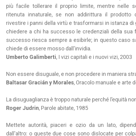
più facile tollerare il proprio limite, mentre nelle
ritenuta innaturale, se non addirittura il prodotto de
rivestire i panni della virtù e trasformarsi in istanza di
chiedere a chi ha successo le credenziali della sua 
successo riesca sempre a esibirle; in questo caso sa
chiede di essere mosso dall'invidia.
Umberto Galimberti
, I vizi capitali e i nuovi vizi, 2003
Non essere disuguale, e non procedere in maniera st
Baltasar Gracián y Morales
, Oracolo manuale e arte 
La disuguaglianza è troppo naturale perché l’equità non
Roger Judrin
, Parole abitate, 1985
Mettete autorità, piaceri e ozio da un lato, dipen
dall'altro: o queste due cose sono dislocate per colpa