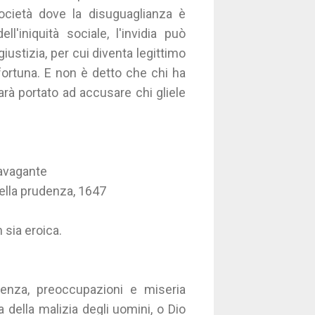
 società dove la disuguaglianza è
ll'iniquità sociale, l'invidia può
 giustizia, per cui diventa legittimo
fortuna. E non è detto che chi ha
rà portato ad accusare chi gliele
ravagante
della prudenza, 1647
 sia eroica.
denza, preoccupazioni e miseria
 della malizia degli uomini, o Dio