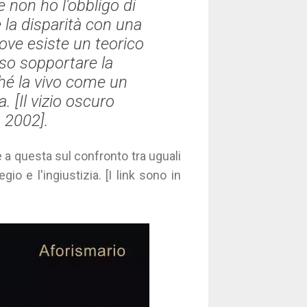
 non ho l'obbligo di
 la disparità con una
dove esiste un teorico
sso sopportare la
ché la vivo come un
. [
Il vizio oscuro
, 2002].
te a questa sul confronto tra uguali
legio e l'ingiustizia. [I link sono in