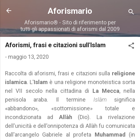
Passa ai contenuti principali
Aforismario
Aforismario® - Sito di riferimento per
tutti gli appassionati di aforismi dal 2009
Aforismi, frasi e citazioni sull'Islam
-
maggio 13, 2020
Raccolta di aforismi, frasi e citazioni sulla
religione
islamica
. L'
Islam
è una religione monoteistica sorta
nel VII secolo nella cittadina di
La Mecca
, nella
penisola araba. Il termine
Islàm
significa
«abbandono», «sottomissione» totale e
incondizionata ad
Allàh
(Dio). La rivelazione
dell'unicità e dell'onnipotenza di Allàh fu comunicata
dall'arcangelo Gabriele al profeta
Muhammad
(in