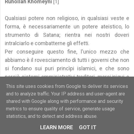
Ruhollah Khomeyni
[1]
Qualsiasi potere non religioso, in qualsiasi veste e
forma, è necessariamente un potere ateistico, lo
strumento di Satana; rientra nei nostri doveri
intralciarlo e combatterne gli effetti.
Per conseguire questo fine, l'unico mezzo che
abbiamo è il rovesciamento di tutti i governi che non
si fondano sui puri princìpi islamici, e che sono
perciò sistemi amministrativi traditori, marci,iniqui e
tirannici che ledono tali princìpi.
This site uses cookies from Google to deliver its services
Ruhollah Khomeyni
[1]
and to analyze traffic. Your IP address and user-agent are
shared with Google along with performance and security
metrics to ensure quality of service, generate usage
Il vero vizio dell'Islam, la sua vera causa d'inferiorità
statistics, and to detect and address abuse.
politica non è nel suo domma, né nella sua morale,
ma nella confusione dello spirituale col temporale,
LEARN MORE
GOT IT