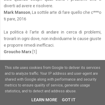
diverti ad avere e risolvere.
Mark Manson
, La sottile arte di fare quello che c***o
ti pare, 2016
La politica è l'arte di andare in cerca di problemi,
trovarli in ogni dove, non individuarne le cause giuste
e proporre rimedi inefficaci.
Groucho Marx
[1]
La ragione umana, che è tutto meno che pura,
This site uses cookies from Google to deliver its services
avendo una prospettiva limitata trova a ogni passo
and to analyze traffic. Your IP address and user-agent are
nuovi problemi da risolvere.
shared with Google along with performance and security
Karl Marx
, Miseria della filosofia, 1847
metrics to ensure quality of service, generate usage
statistics, and to detect and address abuse.
Se l'unico strumento che possiedi è un martello,
LEARN MORE
GOT IT
considererai ogni cosa come se fosse un chiodo.