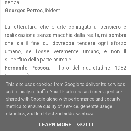
senza.
Georges Perros
, ibidem
La letteratura, che è arte coniugata al pensiero e
realizzazione senza macchia della realtà, mi sembra
che sia il fine cui dovrebbe tendere ogni sforzo
umano, se fosse veramente umano, e non il
superfluo della parte animale.
Fernando Pessoa
, Il libro dell'inquietudine, 1982
(postumo)
This site uses cookies from Google to deliver its services
and to analyze traffic. Your IP address and user-agent are
La letteratura è il modo più gradevole di ignorare la
shared with Google along with performance and security
vita.
metrics to ensure quality of service, generate usage
Fernando Pessoa
, ibidem
statistics, and to detect and address abuse.
LEARN MORE
GOT IT
La letteratura, come tutta l'arte, è la confessione che