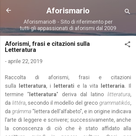
Passa ai contenuti principali
Aforismario
Aforismario® - Sito di riferimento per
tutti gli appassionati di aforismi dal 2009
Aforismi, frasi e citazioni sulla
Letteratura
-
aprile 22, 2019
Raccolta di aforismi, frasi e citazioni
sulla
letteratura
, i
letterati
e la vita
letteraria
. Il
termine "
letteratura
" deriva dal latino
litteratura
,
da
littĕra
, secondo il modello del greco
grammatikós
,
da
grámma
"lettera dell'alfabeto", e in origine indicava
l’arte di leggere e scrivere; successivamente, anche
la conoscenza di ciò che è stato affidato alla