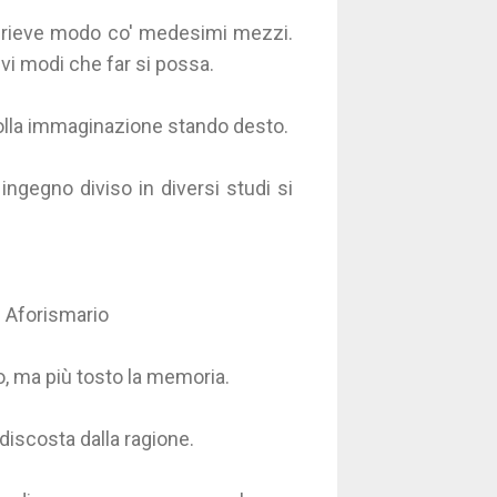
ù brieve modo co' medesimi mezzi.
ievi modi che far si possa.
colla immaginazione stando desto.
ingegno diviso in diversi studi si
e Aforismario
o, ma più tosto la memoria.
 discosta dalla ragione.