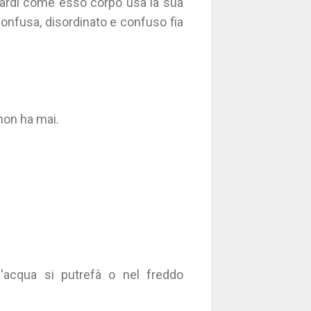
uardi come esso corpo usa la sua
confusa, disordinato e confuso fia
non ha mai.
l'acqua si putrefà o nel freddo