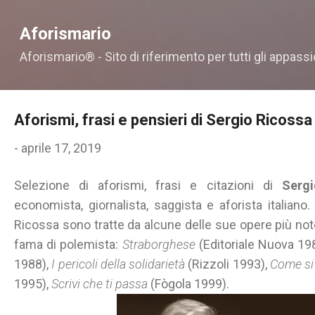
Passa ai contenuti principali
Aforismario
Aforismario® - Sito di riferimento per tutti gli appassi
Aforismi, frasi e pensieri di Sergio Ricossa
-
aprile 17, 2019
Selezione di aforismi, frasi e citazioni di
Serg
economista, giornalista, saggista e aforista italiano.
Ricossa sono tratte da alcune delle sue opere più not
fama di polemista:
Straborghese
(Editoriale Nuova 19
1988),
I pericoli della solidarietà
(Rizzoli 1993),
Come si
1995),
Scrivi che ti passa
(Fògola 1999).