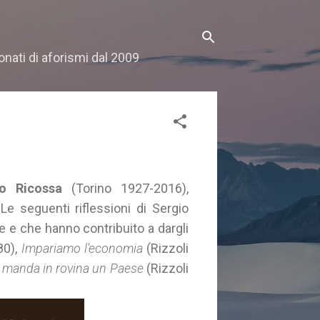
onati di aforismi dal 2009
io Ricossa
(Torino 1927-2016),
 Le seguenti riflessioni di Sergio
e e che hanno contribuito a dargli
80),
Impariamo l'economia
(Rizzoli
 manda in rovina un Paese
(Rizzoli