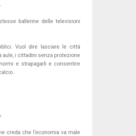
à.
tesse ballerine delle televisioni
lici. Vuol dire lasciare le città
a aule, i cittadini senza protezione
enormi e strapagarli e consentire
calcio.
.
ne creda che l'economia va male