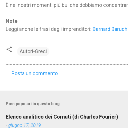
È nei nostri momenti più bui che dobbiamo concentrarc
Note
Leggi anche le frasi degli imprenditori:
Bernard Baruch
Autori-Greci
Posta un commento
C
o
m
m
Post popolari in questo blog
e
Elenco analitico dei Cornuti (di Charles Fourier)
n
-
giugno 17, 2019
t