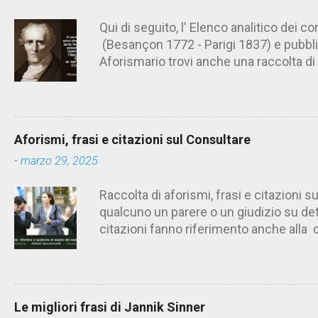
i
Qui di seguito, l' Elenco analitico dei c
(Besançon 1772 - Parigi 1837) e pubbl
Aforismario trovi anche una raccolta di 
di Charles Fourier. [Il link è in fondo all
colui che ritiene sua moglie tanto fortu
poter nemmeno ammettere l'idea del tr
assai comodo. (Charles Fourier) Elenco 
Aforismi, frasi e citazioni sul Consultare
analytique du cocuage, ca. 1808 (post
-
marzo 29, 2025
Il Borghese - Volume 29, Edizioni 26-37,
che sposa una donna la quale abbia avu
Raccolta di aforismi, frasi e citazioni s
matrimonio. Nota: questa definizione n
qualcuno un parere o un giudizio su de
conoscenza dei precedenti amori della 
citazioni fanno riferimento anche alla 
trovano conveniente il matrimonio; all
Aforismario trovi altre raccolte di citaz
è cornuto in erba c...
consigli, il counseling, l'aiuto e gli esper
pagina]. Consultare: chiedere a qualcun
(Adrien Decourcelle) Consultare. Richie
Le migliori frasi di Jannik Sinner
merito a una decisione già adottata. Am