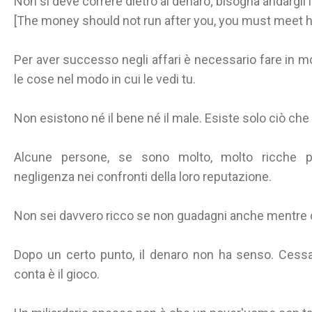
Non si deve correre dietro al denaro; bisogna andargli 
[The money should not run after you, you must meet h
Per aver successo negli affari è necessario fare in mo
le cose nel modo in cui le vedi tu.
Non esistono né il bene né il male. Esiste solo ciò che 
Alcune persone, se sono molto, molto ricche p
negligenza nei confronti della loro reputazione.
Non sei davvero ricco se non guadagni anche mentre 
Dopo un certo punto, il denaro non ha senso. Cessa
conta è il gioco.