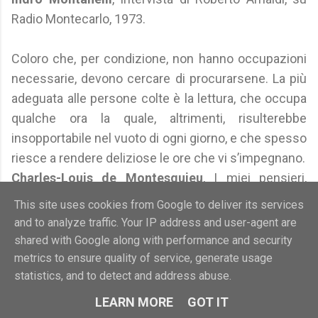
Radio Montecarlo, 1973.
Coloro che, per condizione, non hanno occupazioni
necessarie, devono cercare di procurarsene. La più
adeguata alle persone colte è la lettura, che occupa
qualche ora la quale, altrimenti, risulterebbe
insopportabile nel vuoto di ogni giorno, e che spesso
riesce a rendere deliziose le ore che vi s’impegnano.
Charles-Louis de Montesquieu
, I miei pensieri,
1716/55 (postumo 1899/01)
This site uses cookies from Google to deliver its services
and to analyze traffic. Your IP address and user-agent are
Chi riesca ad assorbire e poi a smaltire la cultura ha
shared with Google along with performance and security
raggiunto lo stato di grazia.
metrics to ensure quality of service, generate usage
statistics, and to detect and address abuse.
Alessandro Morandotti
, Minime, 1979/80
LEARN MORE
GOT IT
Si può essere istruiti e mancare di cultura.