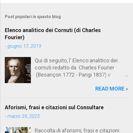
o
m
Post popolari in questo blog
m
e
Elenco analitico dei Cornuti (di Charles
n
Fourier)
t
-
giugno 17, 2019
i
Qui di seguito, l' Elenco analitico dei
cornuti redatto da Charles Fourier
(Besançon 1772 - Parigi 1837) e
pubblicato postumo nel 1856. Su
READ MORE »
Aforismario trovi anche una raccolta di
citazioni tratte dalle opere di Charles
Fourier. [Il link è in fondo alla pagina]. Il
Aforismi, frasi e citazioni sul Consultare
cornuto pretenzioso: colui che ritiene
-
marzo 29, 2025
sua moglie tanto fortunata, per averlo
sposato, da non poter nemmeno
Raccolta di aforismi, frasi e citazioni
ammettere l'idea del tradimento. Ciò lo