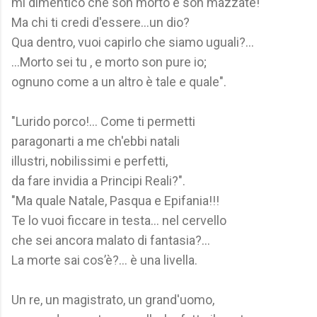
mi dimentico che son morto e son mazzate!
Ma chi ti credi d'essere...un dio?
Qua dentro, vuoi capirlo che siamo uguali?...
...Morto sei tu , e morto son pure io;
ognuno come a un altro è tale e quale".
"Lurido porco!... Come ti permetti
paragonarti a me ch'ebbi natali
illustri, nobilissimi e perfetti,
da fare invidia a Principi Reali?".
"Ma quale Natale, Pasqua e Epifania!!!
Te lo vuoi ficcare in testa... nel cervello
che sei ancora malato di fantasia?...
La morte sai cos’è?... è una livella.
Un re, un magistrato, un grand'uomo,