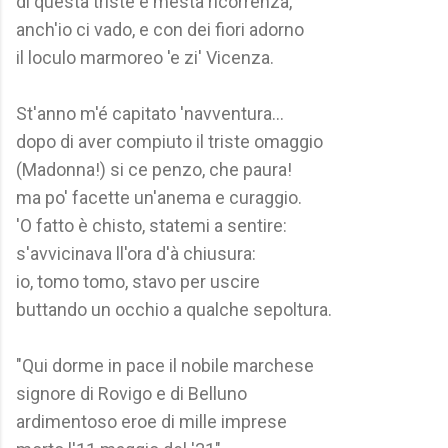
di questa triste e mesta ricorrenza,
anch'io ci vado, e con dei fiori adorno
il loculo marmoreo 'e zi' Vicenza.
St'anno m'é capitato 'navventura...
dopo di aver compiuto il triste omaggio
(Madonna!) si ce penzo, che paura!
ma po' facette un'anema e curaggio.
'O fatto è chisto, statemi a sentire:
s'avvicinava ll'ora d'à chiusura:
io, tomo tomo, stavo per uscire
buttando un occhio a qualche sepoltura.
"Qui dorme in pace il nobile marchese
signore di Rovigo e di Belluno
ardimentoso eroe di mille imprese