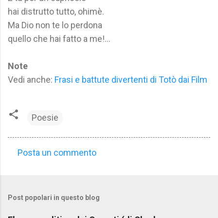
hai distrutto tutto, ohimè.
Ma Dio non te lo perdona
quello che hai fatto a me!...
Note
Vedi anche:
Frasi e battute divertenti di Totò dai Film
Poesie
Posta un commento
C
o
m
Post popolari in questo blog
m
e