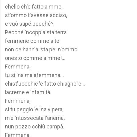
chello ch'e fatto a mme,
st'ommo t'avesse acciso,
e vuò sapé pecché?
Pecché 'ncopp'a sta terra
femmene comme a te
non ce hann'a 'sta pe' n'ommo
onesto comme a mme!...
Femmena,
tu si 'na malafemmena...
chist'uocchie 'e fatto chiagnere...
lacreme e 'nfamità.
Femmena,
si tu peggio 'e 'na vipera,
m'e 'ntussecata l'anema,
nun pozzo cchiù campà.
Femmena,