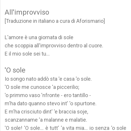
All'improvviso
[Traduzione in italiano a cura di Aforismario]
L'amore è una giornata di sole
che scoppia all'improvviso dentro al cuore.
E il mio sole sei tu...
'O sole
Io songo nato addò sta 'e casa 'o sole.
'O sole me cunosce 'a piccerilio;
'o primmo vaso 'nfronte - ero tantillo -
m'ha dato quanno stevo int' 'o spurtone.
E m'ha crisciuto dint' 'e braccia soje,
scanzanname 'a malanne e malatie.
'O sole! 'O sole... è tutt' 'a vita mia... io senza 'o sole