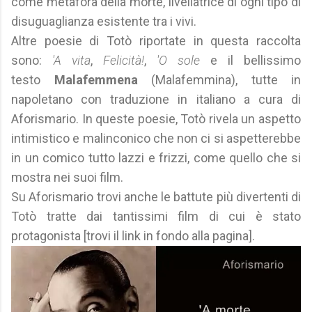
come metafora della morte, livellatrice di ogni tipo di
disuguaglianza esistente tra i vivi.
Altre poesie di Totò riportate in questa raccolta
sono:
'A vita
,
Felicità!
,
'O sole
e il bellissimo
testo
Malafemmena
(Malafemmina), tutte in
napoletano con traduzione in italiano a cura di
Aforismario. In queste poesie, Totò rivela un aspetto
intimistico e malinconico che non ci si aspetterebbe
in un comico tutto lazzi e frizzi, come quello che si
mostra nei suoi film.
Su Aforismario trovi anche le battute più divertenti di
Totò tratte dai tantissimi film di cui è stato
protagonista [trovi il link in fondo alla pagina].