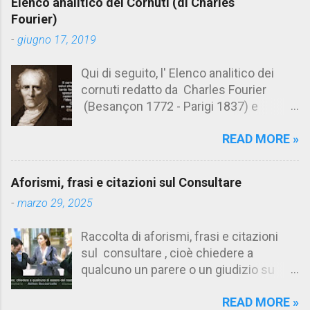
Elenco analitico dei Cornuti (di Charles
n
Fourier)
t
-
giugno 17, 2019
i
Qui di seguito, l' Elenco analitico dei
cornuti redatto da Charles Fourier
(Besançon 1772 - Parigi 1837) e
pubblicato postumo nel 1856. Su
READ MORE »
Aforismario trovi anche una raccolta di
citazioni tratte dalle opere di Charles
Fourier. [Il link è in fondo alla pagina]. Il
Aforismi, frasi e citazioni sul Consultare
cornuto pretenzioso: colui che ritiene
-
marzo 29, 2025
sua moglie tanto fortunata, per averlo
sposato, da non poter nemmeno
Raccolta di aforismi, frasi e citazioni
ammettere l'idea del tradimento. Ciò lo
sul consultare , cioè chiedere a
rende un marito assai comodo.
qualcuno un parere o un giudizio su
(Charles Fourier) Elenco analitico dei
determinate questioni. Alcune citazioni
cornuti Tableau analytique du cocuage,
READ MORE »
fanno riferimento anche alla
ca. 1808 (postumo 1856) Traduzione