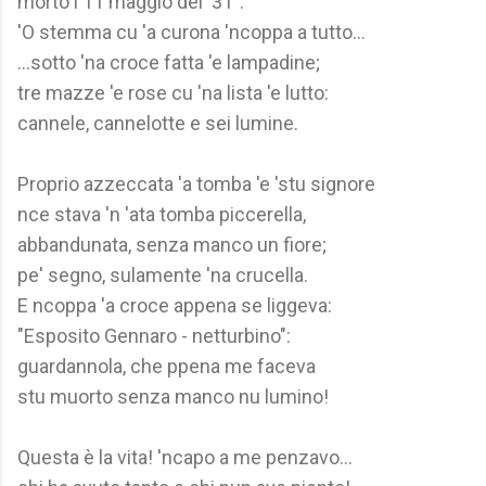
morto l'11 maggio del '31".
'O stemma cu 'a curona 'ncoppa a tutto...
...sotto 'na croce fatta 'e lampadine;
tre mazze 'e rose cu 'na lista 'e lutto:
cannele, cannelotte e sei lumine.
Proprio azzeccata 'a tomba 'e 'stu signore
nce stava 'n 'ata tomba piccerella,
abbandunata, senza manco un fiore;
pe' segno, sulamente 'na crucella.
E ncoppa 'a croce appena se liggeva:
"Esposito Gennaro - netturbino":
guardannola, che ppena me faceva
stu muorto senza manco nu lumino!
Questa è la vita! 'ncapo a me penzavo...