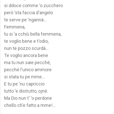
si ddoce comme 'o zucchero
però 'sta faccia d'angelo
te serve pe 'ngannà...
Femmena,
tu si 'a cchiù bella femmena,
te voglio bene e t'odio,
nun te pozzo scurdà...
Te voglio ancora bene
ma tu nun saie pecché,
pecché l'unico ammore
si stata tu pe mme...
E tu pe 'nu capriccio
tutto 'e distrutto, ojné.
Ma Dio nun t' 'o perdone
chello ch'e fatto a mme!...