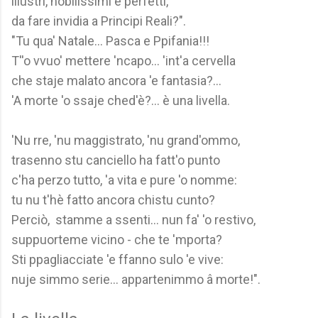
illustri, nobilissimi e perfetti,
da fare invidia a Principi Reali?".
"Tu qua' Natale... Pasca e Ppifania!!!
T''o vvuo' mettere 'ncapo... 'int'a cervella
che staje malato ancora 'e fantasia?...
'A morte 'o ssaje ched'è?... è una livella.
'Nu rre, 'nu maggistrato, 'nu grand'ommo,
trasenno stu canciello ha fatt'o punto
c'ha perzo tutto, 'a vita e pure 'o nomme:
tu nu t'hè fatto ancora chistu cunto?
Perciò, stamme a ssenti... nun fa' 'o restivo,
suppuorteme vicino - che te 'mporta?
Sti ppagliacciate 'e ffanno sulo 'e vive:
nuje simmo serie... appartenimmo â morte!".