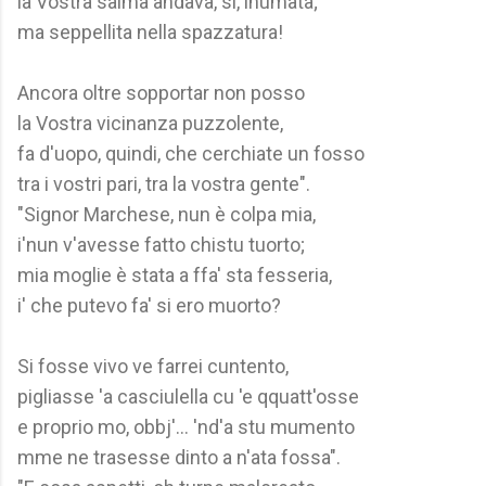
la Vostra salma andava, sì, inumata;
ma seppellita nella spazzatura!
Ancora oltre sopportar non posso
la Vostra vicinanza puzzolente,
fa d'uopo, quindi, che cerchiate un fosso
tra i vostri pari, tra la vostra gente".
"Signor Marchese, nun è colpa mia,
i'nun v'avesse fatto chistu tuorto;
mia moglie è stata a ffa' sta fesseria,
i' che putevo fa' si ero muorto?
Si fosse vivo ve farrei cuntento,
pigliasse 'a casciulella cu 'e qquatt'osse
e proprio mo, obbj'... 'nd'a stu mumento
mme ne trasesse dinto a n'ata fossa".