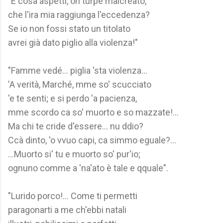
"E cosa aspetti, oh turpe malcreato,
che l'ira mia raggiunga l'eccedenza?
Se io non fossi stato un titolato
avrei già dato piglio alla violenza!"
"Famme vedé... piglia 'sta violenza...
'A verità, Marché, mme so' scucciato
'e te senti; e si perdo 'a pacienza,
mme scordo ca so' muorto e so mazzate!...
Ma chi te cride d'essere... nu ddio?
Ccà dinto, 'o vvuo capi, ca simmo eguale?...
...Muorto si' tu e muorto so' pur'io;
ognuno comme a 'na'ato è tale e qquale".
"Lurido porco!... Come ti permetti
paragonarti a me ch'ebbi natali