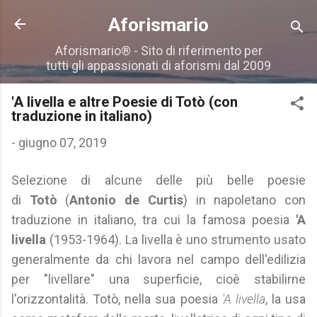
Passa ai contenuti principali
Aforismario
Aforismario® - Sito di riferimento per
tutti gli appassionati di aforismi dal 2009
'A livella e altre Poesie di Totò (con
traduzione in italiano)
-
giugno 07, 2019
Selezione di alcune delle più belle poesie
di
Totò
(
Antonio de Curtis
) in napoletano con
traduzione in italiano, tra cui la famosa poesia
'A
livella
(1953-1964). La livella è uno strumento usato
generalmente da chi lavora nel campo dell'edilizia
per "livellare" una superficie, cioè stabilirne
l'orizzontalità. Totò, nella sua poesia
'A livella
, la usa