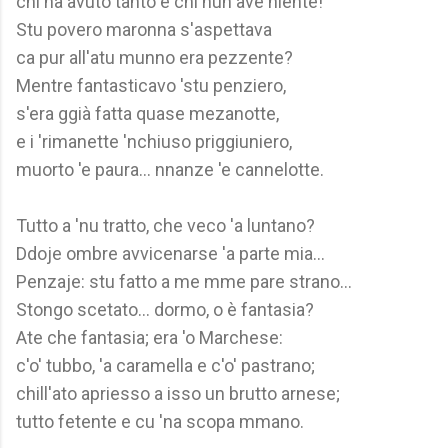
chi ha avuto tanto e chi nun ave niente!
Stu povero maronna s'aspettava
ca pur all'atu munno era pezzente?
Mentre fantasticavo 'stu penziero,
s'era ggià fatta quase mezanotte,
e i 'rimanette 'nchiuso priggiuniero,
muorto 'e paura... nnanze 'e cannelotte.
Tutto a 'nu tratto, che veco 'a luntano?
Ddoje ombre avvicenarse 'a parte mia...
Penzaje: stu fatto a me mme pare strano...
Stongo scetato... dormo, o è fantasia?
Ate che fantasia; era 'o Marchese:
c'o' tubbo, 'a caramella e c'o' pastrano;
chill'ato apriesso a isso un brutto arnese;
tutto fetente e cu 'na scopa mmano.