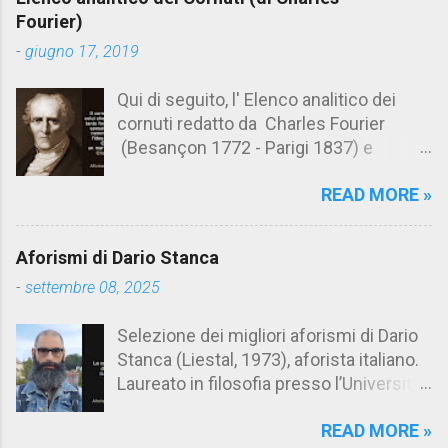
n
Fourier)
t
-
giugno 17, 2019
i
Qui di seguito, l' Elenco analitico dei
cornuti redatto da Charles Fourier
(Besançon 1772 - Parigi 1837) e
pubblicato postumo nel 1856. Su
READ MORE »
Aforismario trovi anche una raccolta di
citazioni tratte dalle opere di Charles
Fourier. [Il link è in fondo alla pagina]. Il
Aforismi di Dario Stanca
cornuto pretenzioso: colui che ritiene
-
settembre 08, 2025
sua moglie tanto fortunata, per averlo
sposato, da non poter nemmeno
Selezione dei migliori aforismi di Dario
ammettere l'idea del tradimento. Ciò lo
Stanca (Liestal, 1973), aforista italiano.
rende un marito assai comodo.
Laureato in filosofia presso l’Università
(Charles Fourier) Elenco analitico dei
del Salento, Dario Stanca ha curato il
cornuti Tableau analytique du cocuage,
READ MORE »
volume Anacleto Verrecchia, Meglio un
ca. 1808 (postumo 1856) Traduzione