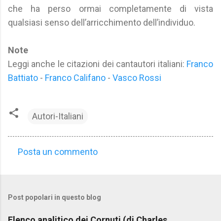
che ha perso ormai completamente di vista
qualsiasi senso dell’arricchimento dell’individuo.
Note
Leggi anche le citazioni dei cantautori italiani:
Franco
Battiato
-
Franco Califano
-
Vasco Rossi
Autori-Italiani
Posta un commento
C
o
m
Post popolari in questo blog
m
e
Elenco analitico dei Cornuti (di Charles