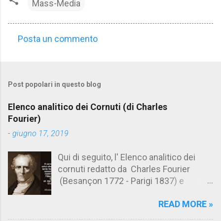
Mass-Media
Posta un commento
C
o
m
Post popolari in questo blog
m
e
Elenco analitico dei Cornuti (di Charles
n
Fourier)
t
-
giugno 17, 2019
i
Qui di seguito, l' Elenco analitico dei
cornuti redatto da Charles Fourier
(Besançon 1772 - Parigi 1837) e
pubblicato postumo nel 1856. Su
READ MORE »
Aforismario trovi anche una raccolta di
citazioni tratte dalle opere di Charles