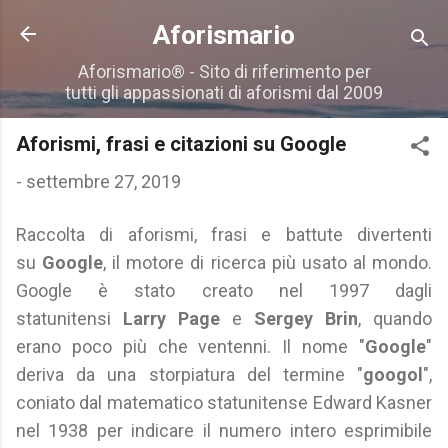
Passa ai contenuti principali
Aforismario
Aforismario® - Sito di riferimento per
tutti gli appassionati di aforismi dal 2009
Aforismi, frasi e citazioni su Google
-
settembre 27, 2019
Raccolta di aforismi, frasi e battute divertenti
su
Google
, il motore di ricerca più usato al mondo.
Google è stato creato nel 1997 dagli
statunitensi
Larry Page
e
Sergey Brin
, quando
erano poco più che ventenni. Il nome "
Google
"
deriva da una storpiatura del termine "
googol
",
coniato dal matematico statunitense Edward Kasner
nel 1938 per indicare il numero intero esprimibile