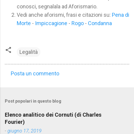
conosci, segnalala ad Aforismario.
Vedi anche aforismi, frasi e citazioni su:
Pena di
Morte
-
Impiccagione
-
Rogo
-
Condanna
Legalità
Posta un commento
C
o
m
Post popolari in questo blog
m
e
Elenco analitico dei Cornuti (di Charles
n
Fourier)
t
-
giugno 17, 2019