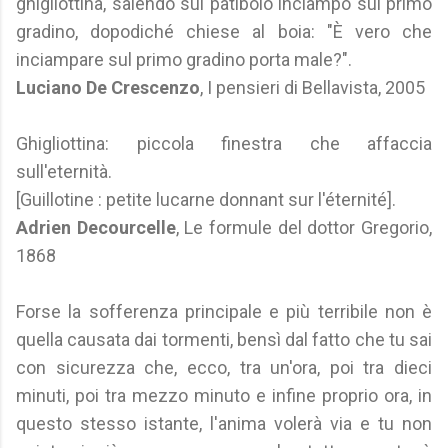
ghigliottina, salendo sul patibolo inciampò sul primo
gradino, dopodiché chiese al boia: "È vero che
inciampare sul primo gradino porta male?".
Luciano De Crescenzo
, I pensieri di Bellavista, 2005
Ghigliottina: piccola finestra che affaccia
sull'eternità.
[Guillotine : petite lucarne donnant sur l'éternité].
Adrien Decourcelle
, Le formule del dottor Gregorio,
1868
Forse la sofferenza principale e più terribile non è
quella causata dai tormenti, bensì dal fatto che tu sai
con sicurezza che, ecco, tra un'ora, poi tra dieci
minuti, poi tra mezzo minuto e infine proprio ora, in
questo stesso istante, l'anima volerà via e tu non