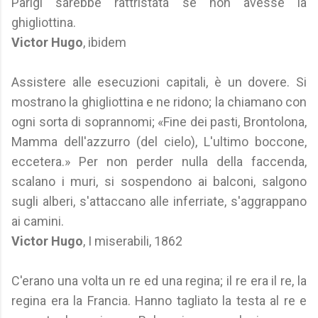
Parigi sarebbe rattristata se non avesse la
ghigliottina.
Victor Hugo
, ibidem
Assistere alle esecuzioni capitali, è un dovere. Si
mostrano la ghigliottina e ne ridono; la chiamano con
ogni sorta di soprannomi; «Fine dei pasti, Brontolona,
Mamma dell'azzurro (del cielo), L'ultimo boccone,
eccetera.» Per non perder nulla della faccenda,
scalano i muri, si sospendono ai balconi, salgono
sugli alberi, s'attaccano alle inferriate, s'aggrappano
ai camini.
Victor Hugo
, I miserabili, 1862
C'erano una volta un re ed una regina; il re era il re, la
regina era la Francia. Hanno tagliato la testa al re e