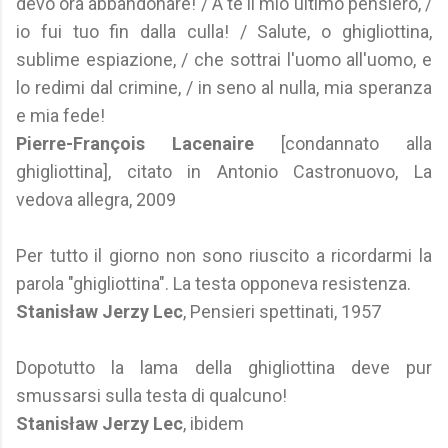
devo ora abbandonare! / A te il mio ultimo pensiero, /
io fui tuo fin dalla culla! / Salute, o ghigliottina,
sublime espiazione, / che sottrai l'uomo all'uomo, e
lo redimi dal crimine, / in seno al nulla, mia speranza
e mia fede!
Pierre-François Lacenaire
[condannato alla
ghigliottina], citato in Antonio Castronuovo, La
vedova allegra, 2009
Per tutto il giorno non sono riuscito a ricordarmi la
parola "ghigliottina". La testa opponeva resistenza.
Stanisław Jerzy Lec
, Pensieri spettinati, 1957
Dopotutto la lama della ghigliottina deve pur
smussarsi sulla testa di qualcuno!
Stanisław Jerzy Lec
, ibidem