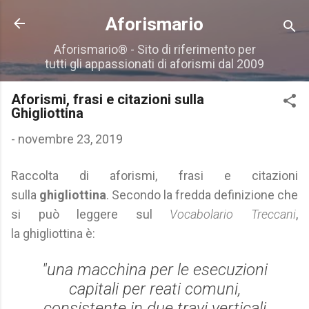
Passa ai contenuti principali
Aforismario
Aforismario® - Sito di riferimento per
tutti gli appassionati di aforismi dal 2009
Aforismi, frasi e citazioni sulla
Ghigliottina
-
novembre 23, 2019
Raccolta di aforismi, frasi e citazioni
sulla
ghigliottina
. Secondo la fredda definizione che
si può leggere sul
Vocabolario Treccani
,
la ghigliottina è:
"una macchina per le esecuzioni
capitali per reati comuni,
consistente in due travi verticali