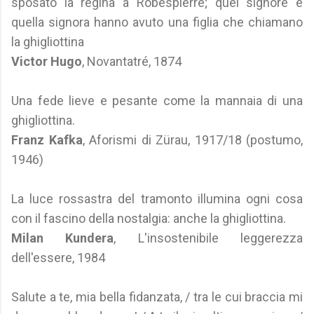
sposato la regina a Robespierre; quel signore e
quella signora hanno avuto una figlia che chiamano
la ghigliottina
Victor Hugo
, Novantatré, 1874
Una fede lieve e pesante come la mannaia di una
ghigliottina.
Franz Kafka
, Aforismi di Zürau, 1917/18 (postumo,
1946)
La luce rossastra del tramonto illumina ogni cosa
con il fascino della nostalgia: anche la ghigliottina.
Milan Kundera
, L'insostenibile leggerezza
dell'essere, 1984
Salute a te, mia bella fidanzata, / tra le cui braccia mi