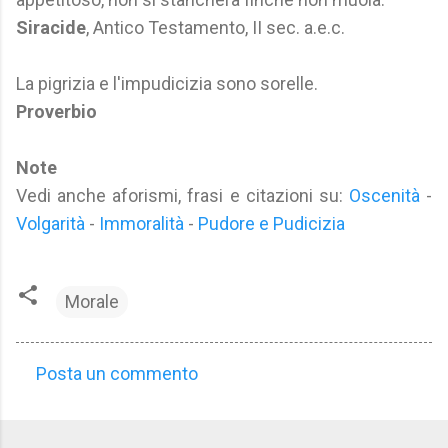
Siracide
, Antico Testamento, II sec. a.e.c.
La pigrizia e l'impudicizia sono sorelle.
Proverbio
Note
Vedi anche aforismi, frasi e citazioni su:
Oscenità
-
Volgarità
-
Immoralità
-
Pudore e Pudicizia
Morale
Posta un commento
C
o