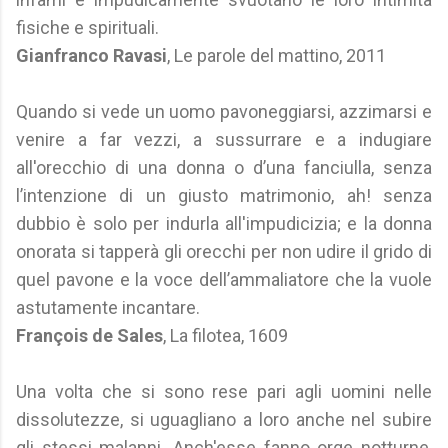
fisiche e spirituali.
Gianfranco Ravasi
, Le parole del mattino, 2011
Quando si vede un uomo pavoneggiarsi, azzimarsi e
venire a far vezzi, a sussurrare e a indugiare
all'orecchio di una donna o d’una fanciulla, senza
l’intenzione di un giusto matrimonio, ah! senza
dubbio è solo per indurla all'impudicizia; e la donna
onorata si tapperà gli orecchi per non udire il grido di
quel pavone e la voce dell’ammaliatore che la vuole
astutamente incantare.
François de Sales
, La filotea, 1609
Una volta che si sono rese pari agli uomini nelle
dissolutezze, si uguagliano a loro anche nel subire
gli stessi malanni. Anch'esse fanno orge notturne,