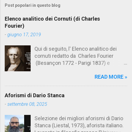
m
Post popolari in questo blog
m
e
Elenco analitico dei Cornuti (di Charles
n
Fourier)
t
-
giugno 17, 2019
i
Qui di seguito, l' Elenco analitico dei
cornuti redatto da Charles Fourier
(Besançon 1772 - Parigi 1837) e
pubblicato postumo nel 1856. Su
READ MORE »
Aforismario trovi anche una raccolta di
citazioni tratte dalle opere di Charles
Fourier. [Il link è in fondo alla pagina]. Il
Aforismi di Dario Stanca
cornuto pretenzioso: colui che ritiene
-
settembre 08, 2025
sua moglie tanto fortunata, per averlo
sposato, da non poter nemmeno
Selezione dei migliori aforismi di Dario
ammettere l'idea del tradimento. Ciò lo
Stanca (Liestal, 1973), aforista italiano.
rende un marito assai comodo.