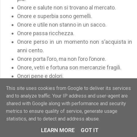
Onore e salute non si trovano al mercato.
Onore e superbia sono gemelli.
Onore e utile non stanno in un sacco.
Onore passa ricchezza.
Onore perso in un momento non s’acquista in
anni cento.
Onore porta l’oro, ma non l’oro l’onore.
Onore, vetri e fortuna son mercanzie fragili.
Onori pene e dolori.
Onori, oneri, cariche, carichi.
This site uses cookies from Google to deliver its services
and to analyze traffic. Your IP address and user-agent are
Honores, onera.
shared with Google along with performance and security
[Onori, oneri].
metrics to ensure quality of service, generate usage
Detto medievale
statistics, and to detect and address abuse.
LEARN MORE
GOT IT
Note