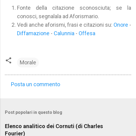
Fonte della citazione sconosciuta; se la
conosci, segnalala ad Aforismario.
Vedi anche aforismi, frasi e citazioni su:
Onore
-
Diffamazione
-
Calunnia
-
Offesa
Morale
Posta un commento
C
o
m
Post popolari in questo blog
m
e
Elenco analitico dei Cornuti (di Charles
n
Fourier)