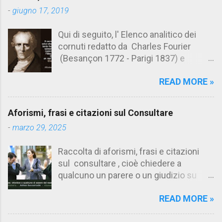
t
-
giugno 17, 2019
i
Qui di seguito, l' Elenco analitico dei
cornuti redatto da Charles Fourier
(Besançon 1772 - Parigi 1837) e
pubblicato postumo nel 1856. Su
READ MORE »
Aforismario trovi anche una raccolta di
citazioni tratte dalle opere di Charles
Fourier. [Il link è in fondo alla pagina]. Il
Aforismi, frasi e citazioni sul Consultare
cornuto pretenzioso: colui che ritiene
-
marzo 29, 2025
sua moglie tanto fortunata, per averlo
sposato, da non poter nemmeno
Raccolta di aforismi, frasi e citazioni
ammettere l'idea del tradimento. Ciò lo
sul consultare , cioè chiedere a
rende un marito assai comodo.
qualcuno un parere o un giudizio su
(Charles Fourier) Elenco analitico dei
determinate questioni. Alcune citazioni
cornuti Tableau analytique du cocuage,
READ MORE »
fanno riferimento anche alla
ca. 1808 (postumo 1856) Traduzione
consultazione di testi. Su Aforismario
italiana da Il Borghese - Volume 29,