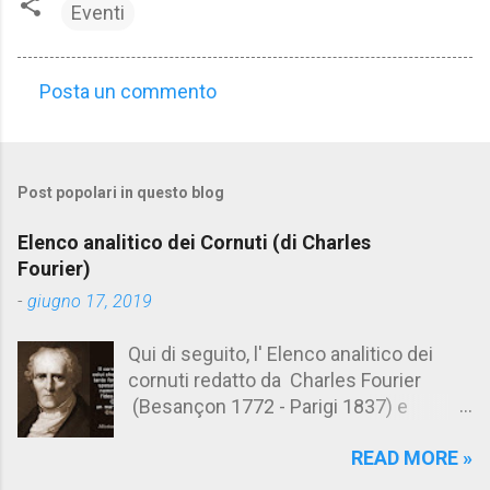
Eventi
Posta un commento
C
o
m
Post popolari in questo blog
m
e
Elenco analitico dei Cornuti (di Charles
n
Fourier)
t
-
giugno 17, 2019
i
Qui di seguito, l' Elenco analitico dei
cornuti redatto da Charles Fourier
(Besançon 1772 - Parigi 1837) e
pubblicato postumo nel 1856. Su
READ MORE »
Aforismario trovi anche una raccolta di
citazioni tratte dalle opere di Charles