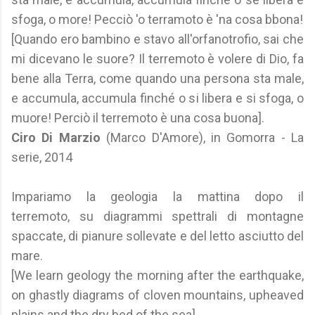
sfoga, o more! Pecciò 'o terramoto è 'na cosa bbona!
[Quando ero bambino e stavo all'orfanotrofio, sai che
mi dicevano le suore? Il terremoto è volere di Dio, fa
bene alla Terra, come quando una persona sta male,
e accumula, accumula finché o si libera e si sfoga, o
muore! Perciò il terremoto è una cosa buona].
Ciro Di Marzio
(Marco D'Amore), in Gomorra - La
serie, 2014
Impariamo la geologia la mattina dopo il
terremoto, su diagrammi spettrali di montagne
spaccate, di pianure sollevate e del letto asciutto del
mare.
[We learn geology the morning after the earthquake,
on ghastly diagrams of cloven mountains, upheaved
plains and the dry bed of the sea].