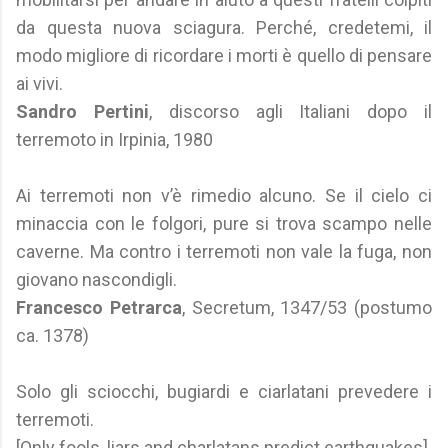
da questa nuova sciagura. Perché, credetemi, il
modo migliore di ricordare i morti è quello di pensare
ai vivi.
Sandro Pertini
, discorso agli Italiani dopo il
terremoto in Irpinia, 1980
Ai terremoti non v’è rimedio alcuno. Se il cielo ci
minaccia con le folgori, pure si trova scampo nelle
caverne. Ma contro i terremoti non vale la fuga, non
giovano nascondigli.
Francesco Petrarca
, Secretum, 1347/53 (postumo
ca. 1378)
Solo gli sciocchi, bugiardi e ciarlatani prevedere i
terremoti.
[Only fools, liars and charlatans predict earthquakes].