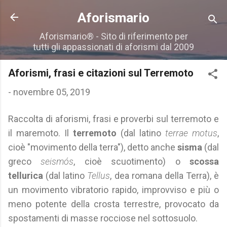
Passa ai contenuti principali
Aforismario
Aforismario® - Sito di riferimento per
tutti gli appassionati di aforismi dal 2009
Aforismi, frasi e citazioni sul Terremoto
-
novembre 05, 2019
Raccolta di aforismi, frasi e proverbi sul terremoto e
il maremoto. Il
terremoto
(dal latino
terrae motus
,
cioè "movimento della terra"), detto anche
sisma
(dal
greco
seismós
, cioè scuotimento) o
scossa
tellurica
(dal latino
Tellus
, dea romana della Terra), è
un movimento vibratorio rapido, improvviso e più o
meno potente della crosta terrestre, provocato da
spostamenti di masse rocciose nel sottosuolo.