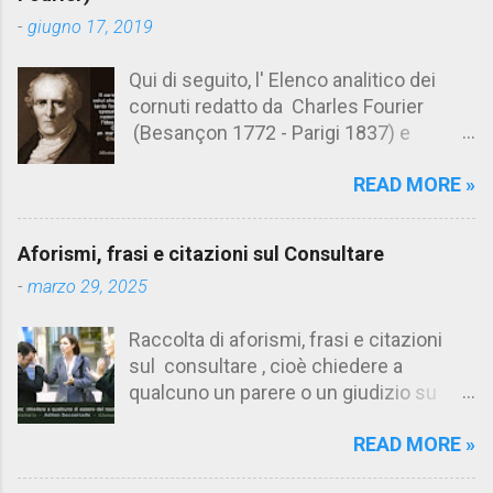
t
-
giugno 17, 2019
i
Qui di seguito, l' Elenco analitico dei
cornuti redatto da Charles Fourier
(Besançon 1772 - Parigi 1837) e
pubblicato postumo nel 1856. Su
READ MORE »
Aforismario trovi anche una raccolta di
citazioni tratte dalle opere di Charles
Fourier. [Il link è in fondo alla pagina]. Il
Aforismi, frasi e citazioni sul Consultare
cornuto pretenzioso: colui che ritiene
-
marzo 29, 2025
sua moglie tanto fortunata, per averlo
sposato, da non poter nemmeno
Raccolta di aforismi, frasi e citazioni
ammettere l'idea del tradimento. Ciò lo
sul consultare , cioè chiedere a
rende un marito assai comodo.
qualcuno un parere o un giudizio su
(Charles Fourier) Elenco analitico dei
determinate questioni. Alcune citazioni
cornuti Tableau analytique du cocuage,
READ MORE »
fanno riferimento anche alla
ca. 1808 (postumo 1856) Traduzione
consultazione di testi. Su Aforismario
italiana da Il Borghese - Volume 29,