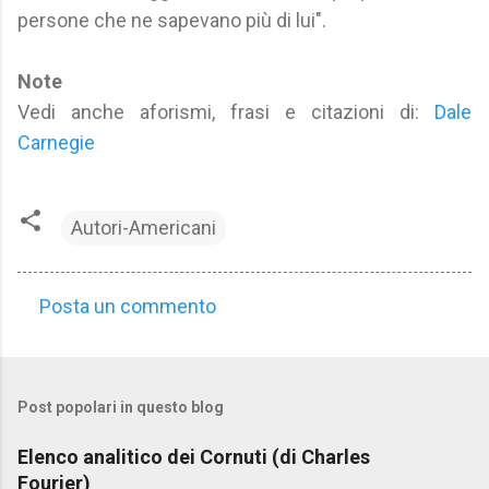
persone che ne sapevano più di lui".
Note
Vedi anche aforismi, frasi e citazioni di:
Dale
Carnegie
Autori-Americani
Posta un commento
C
o
m
Post popolari in questo blog
m
e
Elenco analitico dei Cornuti (di Charles
n
Fourier)