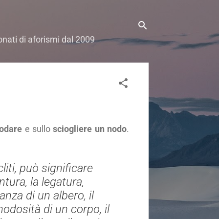
onati di aforismi dal 2009
odare
e sullo
sciogliere un nodo
.
iti, può significare
untura, la legatura,
ranza di un albero, il
nodosità di un corpo, il