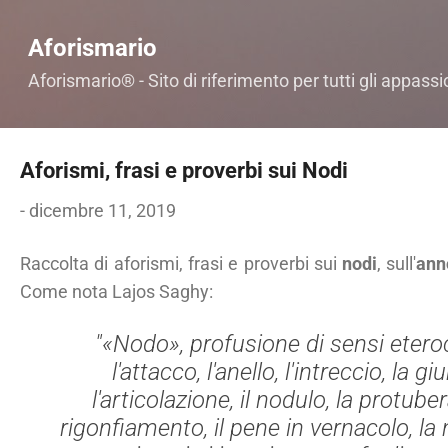
Passa ai contenuti principali
Aforismario
Aforismario® - Sito di riferimento per tutti gli appassi
Aforismi, frasi e proverbi sui Nodi
-
dicembre 11, 2019
Raccolta di aforismi, frasi e proverbi sui
nodi
, sull'
ann
Come nota Lajos Saghy:
"«Nodo», profusione di sensi eterocl
l'attacco, l'anello, l'intreccio, la gi
l'articolazione, il nodulo, la protube
rigonfiamento, il pene in vernacolo, la 