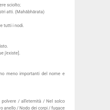
re sciolto;
ostri atti. (Mahābhārata)
 tutti i nodi.
isto.
 j'existe].
ono meno importanti del nome e
polvere / all'eternità / Nel solco
o anello / Nodo dei corpi / fugace