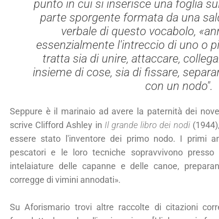
punto in cui si inserisce una foglia su
parte sporgente formata da una salda
verbale di questo vocabolo, «an
essenzialmente l'intreccio di uno o più
tratta sia di unire, attaccare, collega
insieme di cose, sia di fissare, separa
con un nodo".
Seppure è il marinaio ad avere la paternità dei nove
scrive Clifford Ashley in
Il grande libro dei nodi
(1944),
essere stato l'inventore dei primo nodo. I primi an
pescatori e le loro tecniche sopravvivono presso i
intelaiature delle capanne e delle canoe, preparan
corregge di vimini annodati».
Su Aforismario trovi altre raccolte di citazioni corr