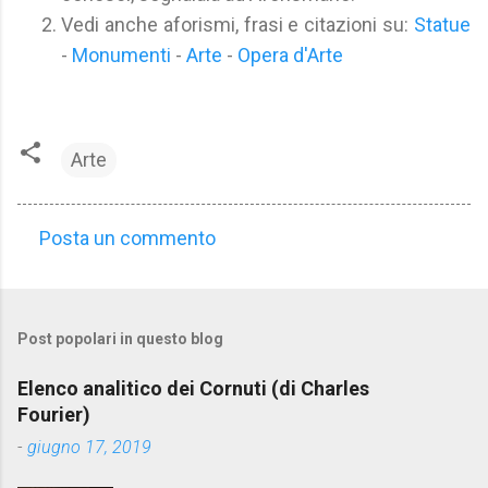
Vedi anche aforismi, frasi e citazioni su:
Statue
-
Monumenti
-
Arte
-
Opera d'Arte
Arte
Posta un commento
C
o
m
Post popolari in questo blog
m
e
Elenco analitico dei Cornuti (di Charles
n
Fourier)
t
-
giugno 17, 2019
i