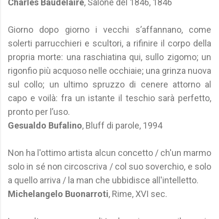
Charles Baudelaire
, Salone del 1846, 1846
Giorno dopo giorno i vecchi s’affannano, come
solerti parrucchieri e scultori, a rifinire il corpo della
propria morte: una raschiatina qui, sullo zigomo; un
rigonfio più acquoso nelle occhiaie; una grinza nuova
sul collo; un ultimo spruzzo di cenere attorno al
capo e voilà: fra un istante il teschio sarà perfetto,
pronto per l’uso.
Gesualdo Bufalino
, Bluff di parole, 1994
Non ha l'ottimo artista alcun concetto / ch'un marmo
solo in sé non circoscriva / col suo soverchio, e solo
a quello arriva / la man che ubbidisce all'intelletto.
Michelangelo Buonarroti
, Rime, XVI sec.