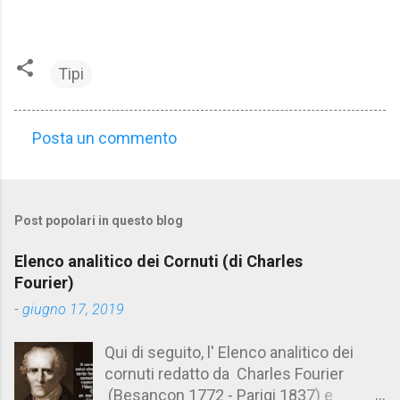
Tipi
Posta un commento
C
o
m
Post popolari in questo blog
m
e
Elenco analitico dei Cornuti (di Charles
n
Fourier)
t
-
giugno 17, 2019
i
Qui di seguito, l' Elenco analitico dei
cornuti redatto da Charles Fourier
(Besançon 1772 - Parigi 1837) e