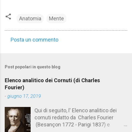
Anatomia
Mente
Posta un commento
C
o
m
Post popolari in questo blog
m
e
Elenco analitico dei Cornuti (di Charles
n
Fourier)
t
-
giugno 17, 2019
i
Qui di seguito, l' Elenco analitico dei
cornuti redatto da Charles Fourier
(Besançon 1772 - Parigi 1837) e
pubblicato postumo nel 1856. Su