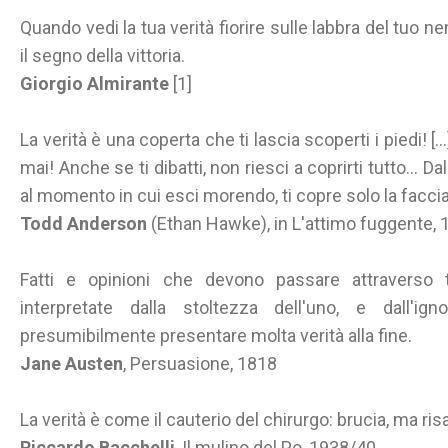
Quando vedi la tua verità fiorire sulle labbra del tuo n
il segno della vittoria.
Giorgio Almirante
[1]
La verità è una coperta che ti lascia scoperti i piedi! [...]
mai! Anche se ti dibatti, non riesci a coprirti tutto...
al momento in cui esci morendo, ti copre solo la faccia 
Todd Anderson
(Ethan Hawke), in L'attimo fuggente, 
Fatti e opinioni che devono passare attraverso
interpretate dalla stoltezza dell'uno, e dall'ig
presumibilmente presentare molta verità alla fine.
Jane Austen
, Persuasione, 1818
La verità è come il cauterio del chirurgo: brucia, ma ris
Riccardo Bacchelli
, Il mulino del Po, 1938/40