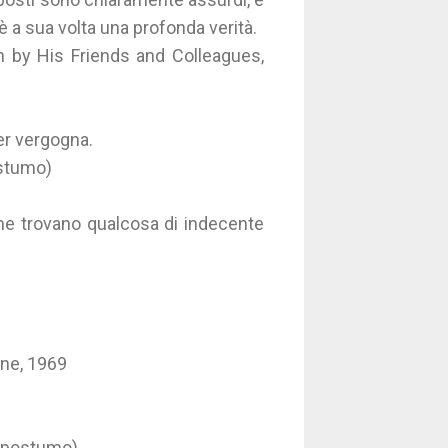
 è a sua volta una profonda verità.
n by His Friends and Colleagues,
per vergogna.
ostumo)
he trovano qualcosa di indecente
one, 1969
 (postumo)