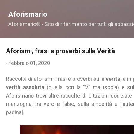
Passa ai contenuti principali
Aforismario
Aforismario® - Sito di riferimento per tutti gli appassi
Aforismi, frasi e proverbi sulla Verità
-
febbraio 01, 2020
Raccolta di aforismi, frasi e proverbi sulla
verità
, e in
verità assoluta
(quella con la "V" maiuscola) e su
Aforismario trovi altre raccolte di citazioni correlate
menzogna, tra vero e falso, sulla sincerità e l'auten
pagina].