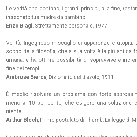
Le verità che contano, i grandi principi, alla fine, rest
insegnato tua madre da bambino.
Enzo Biagi
, Strettamente personale, 1977
Verità. Ingegnoso miscuglio di apparenze e utopia. L
scopo della filosofia, che a sua volta è la più antic
umana, e ha ottime possibilità di sopravvivere increm
fine dei tempi.
Ambrose Bierce
, Dizionario del diavolo, 1911
È meglio risolvere un problema con forte approssim
meno al 10 per cento, che esigere una soluzione es
niente.
Arthur Bloch
, Primo postulato di Thumb, La legge di M
Ci sono due tipi di verità: le verità semplici, dove gli