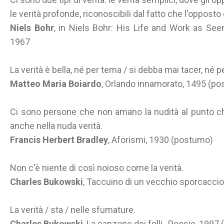
le verità profonde, riconoscibili dal fatto che l'opposto
Niels Bohr
, in Niels Bohr: His Life and Work as See
1967
La verità è bella, né per tema / si debba mai tacer, né 
Matteo Maria Boiardo
, Orlando innamorato, 1495 (p
Ci sono persone che non amano la nudità al punto c
anche nella nuda verità.
Francis Herbert Bradley
, Aforismi, 1930 (postumo)
Non c'è niente di così noioso come la verità.
Charles Bukowski
, Taccuino di un vecchio sporcacci
La verità / sta / nelle sfumature.
Charles Bukowski
, La canzone dei folli, Poesie, 1997