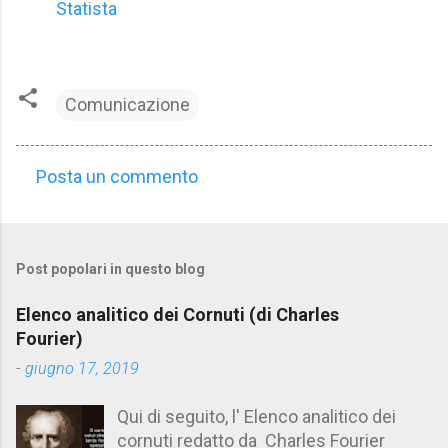
Statista
Comunicazione
Posta un commento
C
o
m
Post popolari in questo blog
m
e
Elenco analitico dei Cornuti (di Charles
n
Fourier)
t
-
giugno 17, 2019
i
Qui di seguito, l' Elenco analitico dei
cornuti redatto da Charles Fourier