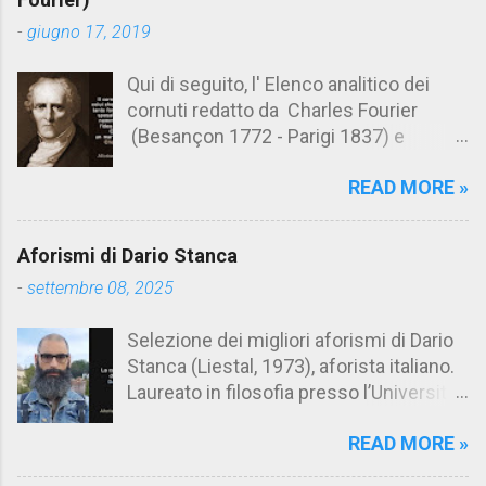
t
-
giugno 17, 2019
i
Qui di seguito, l' Elenco analitico dei
cornuti redatto da Charles Fourier
(Besançon 1772 - Parigi 1837) e
pubblicato postumo nel 1856. Su
READ MORE »
Aforismario trovi anche una raccolta di
citazioni tratte dalle opere di Charles
Fourier. [Il link è in fondo alla pagina]. Il
Aforismi di Dario Stanca
cornuto pretenzioso: colui che ritiene
-
settembre 08, 2025
sua moglie tanto fortunata, per averlo
sposato, da non poter nemmeno
Selezione dei migliori aforismi di Dario
ammettere l'idea del tradimento. Ciò lo
Stanca (Liestal, 1973), aforista italiano.
rende un marito assai comodo.
Laureato in filosofia presso l’Università
(Charles Fourier) Elenco analitico dei
del Salento, Dario Stanca ha curato il
cornuti Tableau analytique du cocuage,
READ MORE »
volume Anacleto Verrecchia, Meglio un
ca. 1808 (postumo 1856) Traduzione
demonio che un cretino (El Doctor Sax,
italiana da Il Borghese - Volume 29,