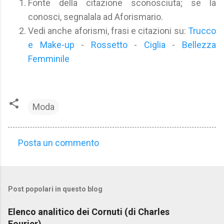
Fonte della citazione sconosciuta; se la
conosci, segnalala ad Aforismario.
Vedi anche aforismi, frasi e citazioni su:
Trucco
e Make-up
-
Rossetto
-
Ciglia
-
Bellezza
Femminile
Moda
Posta un commento
C
o
m
Post popolari in questo blog
m
e
Elenco analitico dei Cornuti (di Charles
n
Fourier)