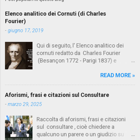
m
e
Elenco analitico dei Cornuti (di Charles
n
Fourier)
t
-
giugno 17, 2019
i
Qui di seguito, l' Elenco analitico dei
cornuti redatto da Charles Fourier
(Besançon 1772 - Parigi 1837) e
pubblicato postumo nel 1856. Su
READ MORE »
Aforismario trovi anche una raccolta di
citazioni tratte dalle opere di Charles
Fourier. [Il link è in fondo alla pagina]. Il
Aforismi, frasi e citazioni sul Consultare
cornuto pretenzioso: colui che ritiene
-
marzo 29, 2025
sua moglie tanto fortunata, per averlo
sposato, da non poter nemmeno
Raccolta di aforismi, frasi e citazioni
ammettere l'idea del tradimento. Ciò lo
sul consultare , cioè chiedere a
rende un marito assai comodo.
qualcuno un parere o un giudizio su
(Charles Fourier) Elenco analitico dei