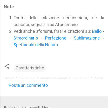
Note
Fonte della citazione sconosciuta; se la
conosci, segnalala ad Aforismario.
Vedi anche aforismi, frasi e citazioni su:
Bello
-
Straordinario
-
Perfezione
-
Sublimazione
-
Spettacolo della Natura
Caratteristiche
Posta un commento
C
o
m
Post popolari in questo blog