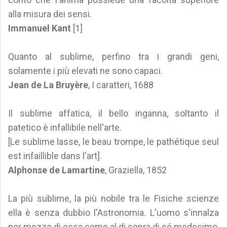
alla misura dei sensi.
Immanuel Kant
[1]
Quanto al sublime, perfino tra i grandi geni,
solamente i più elevati ne sono capaci.
Jean de La Bruyère
, I caratteri, 1688
Il sublime affatica, il bello inganna, soltanto il
patetico è infallibile nell'arte.
[Le sublime lasse, le beau trompe, le pathétique seul
est infaillible dans l'art].
Alphonse de Lamartine
, Graziella, 1852
La più sublime, la più nobile tra le Fisiche scienze
ella è senza dubbio l'Astronomia. L'uomo s'innalza
per mezzo di essa come al di sopra di sé medesimo,