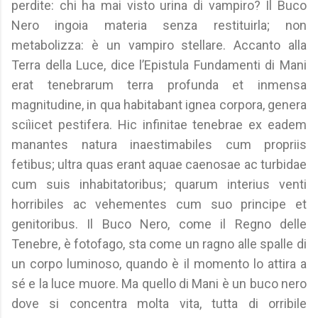
perdite: chi ha mai visto urina di vampiro? Il Buco
Nero ingoia materia senza restituirla; non
metabolizza: è un vampiro stellare. Accanto alla
Terra della Luce, dice l’Epistula Fundamenti di Mani
erat tenebrarum terra profunda et inmensa
magnitudine, in qua habitabant ignea corpora, genera
sciìicet pestifera. Hic infinitae tenebrae ex eadem
manantes natura inaestimabiles cum propriis
fetibus; ultra quas erant aquae caenosae ac turbidae
cum suis inhabitatoribus; quarum interius venti
horribiles ac vehementes cum suo principe et
genitoribus. Il Buco Nero, come il Regno delle
Tenebre, è fotofago, sta come un ragno alle spalle di
un corpo luminoso, quando è il momento lo attira a
sé e la luce muore. Ma quello di Mani è un buco nero
dove si concentra molta vita, tutta di orribile