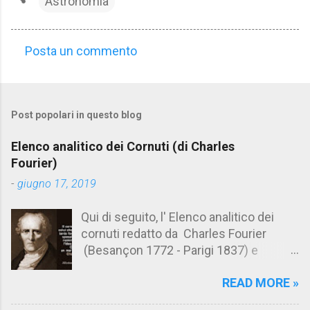
Astronomia
Posta un commento
C
o
m
Post popolari in questo blog
m
e
Elenco analitico dei Cornuti (di Charles
n
Fourier)
t
-
giugno 17, 2019
i
Qui di seguito, l' Elenco analitico dei
cornuti redatto da Charles Fourier
(Besançon 1772 - Parigi 1837) e
pubblicato postumo nel 1856. Su
READ MORE »
Aforismario trovi anche una raccolta di
citazioni tratte dalle opere di Charles