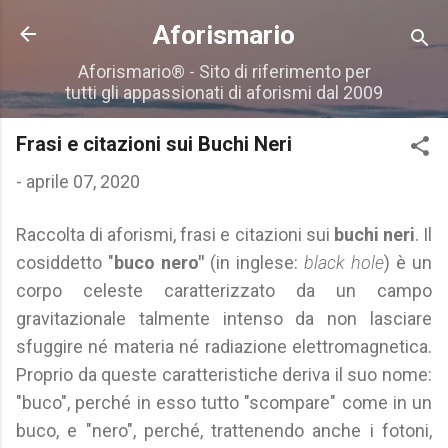
Passa ai contenuti principali
Aforismario
Aforismario® - Sito di riferimento per
tutti gli appassionati di aforismi dal 2009
Frasi e citazioni sui Buchi Neri
-
aprile 07, 2020
Raccolta di aforismi, frasi e citazioni sui
buchi neri
. Il
cosiddetto "
buco nero"
(in inglese:
black hole
) è un
corpo celeste caratterizzato da un campo
gravitazionale talmente intenso da non lasciare
sfuggire né materia né radiazione elettromagnetica.
Proprio da queste caratteristiche deriva il suo nome:
"buco", perché in esso tutto "scompare" come in un
buco, e "nero", perché, trattenendo anche i fotoni,