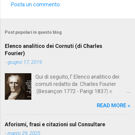
Posta un commento
C
o
m
Post popolari in questo blog
m
e
Elenco analitico dei Cornuti (di Charles
n
Fourier)
t
-
giugno 17, 2019
i
Qui di seguito, l' Elenco analitico dei
cornuti redatto da Charles Fourier
(Besançon 1772 - Parigi 1837) e
pubblicato postumo nel 1856. Su
READ MORE »
Aforismario trovi anche una raccolta di
citazioni tratte dalle opere di Charles
Fourier. [Il link è in fondo alla pagina]. Il
Aforismi, frasi e citazioni sul Consultare
cornuto pretenzioso: colui che ritiene
-
marzo 29, 2025
sua moglie tanto fortunata, per averlo