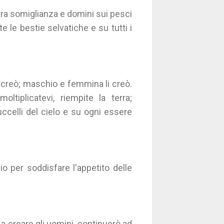
ra somiglianza e domini sui pesci
te le bestie selvatiche e su tutti i
 creò; maschio e femmina li creò.
ltiplicatevi, riempite la terra;
ccelli del cielo e su ogni essere
io per soddisfare l'appetito delle
a creare gli uomini, continuerò ad