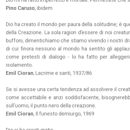
Pino Caruso
, ibidem
Dio ha creato il mondo per paura della solitudine; è qu
della Creazione. La sola ragion d’essere di noi creature
buffoni, dimentichiamo che stiamo vivendo i nostri dr
di cui finora nessuno al mondo ha sentito gli applaus
come pretesti di dialogo - lo ha fatto per allegger
isolamento.
Emil Cioran
, Lacrime e santi, 1937/86
Se si avesse una certa tendenza ad assolvere il cre
come accettabile e anzi soddisfacente, bisognerebb
sull'uomo, il punto nero della creazione.
Emil Cioran
, Il funesto demiurgo, 1969
Dio ci ha creati gratis.