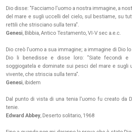
Dio disse: "Facciamo l'uomo a nostra immagine, a nost
del mare e sugli uccelli del cielo, sul bestiame, su tut
rettili che strisciano sulla terra".
Genesi
, Bibbia, Antico Testamento, VI-V sec a.e.c.
Dio creò l'uomo a sua immagine; a immagine di Dio lo
Dio li benedisse e disse loro: "Siate fecondi e mo
soggiogatela e dominate sui pesci del mare e sugli u
vivente, che striscia sulla terra".
Genesi
, ibidem
Dal punto di vista di una tenia l'uomo fu creato da D
tenie.
Edward Abbey
, Deserto solitario, 1968
Fino a quando non mi daranno la prova che è stato Dio 