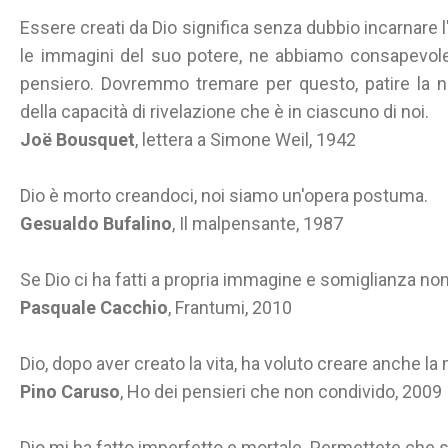
Essere creati da Dio significa senza dubbio incarnare 
le immagini del suo potere, ne abbiamo consapevole
pensiero. Dovremmo tremare per questo, patire la n
della capacità di rivelazione che è in ciascuno di noi.
Joë Bousquet
, lettera a Simone Weil, 1942
Dio è morto creandoci, noi siamo un'opera postuma.
Gesualdo Bufalino
, Il malpensante, 1987
Se Dio ci ha fatti a propria immagine e somiglianza non
Pasquale Cacchio
, Frantumi, 2010
Dio, dopo aver creato la vita, ha voluto creare anche la 
Pino Caruso
, Ho dei pensieri che non condivido, 2009
Dio mi ha fatto imperfetto e mortale. Permettete che 