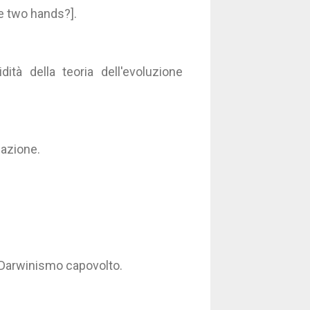
e two hands?].
tà della teoria dell'evoluzione
mazione.
 Darwinismo capovolto.