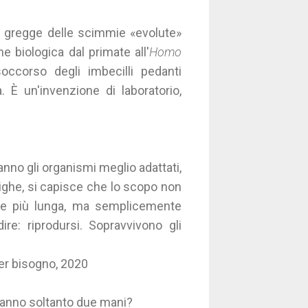
il gregge delle scimmie «evolute»
e biologica dal primate all'
Homo
soccorso degli imbecilli pedanti
 È un'invenzione di laboratorio,
anno gli organismi meglio adattati,
ighe, si capisce che lo scopo non
he più lunga, ma semplicemente
re: riprodursi. Sopravvivono gli
ver bisogno, 2020
hanno soltanto due mani?