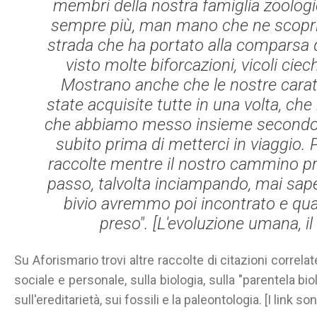
membri della nostra famiglia zoologic
sempre più, man mano che ne scopria
strada che ha portato alla comparsa 
visto molte biforcazioni, vicoli ciechi
Mostrano anche che le nostre carat
state acquisite tutte in una volta, ch
che abbiamo messo insieme secondo u
subito prima di metterci in viaggio. 
raccolte mentre il nostro cammino p
passo, talvolta inciampando, mai sap
bivio avremmo poi incontrato e qu
preso". [
L'evoluzione umana
, 
Su Aforismario trovi altre raccolte di citazioni correl
sociale e personale, sulla biologia, sulla "parentela bi
sull'ereditarietà, sui fossili e la paleontologia. [I link so