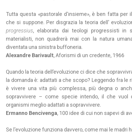
Tutta questa «pastorale d'insieme», è ben fatta per 
che si suppone. Per disgrazia la teoria dell' evoluzion
progressius
, elaborata dai teologi progressisti in 
materialisti, non quadrerà mai con la natura umana.
diventata una sinistra buffoneria.
Alexandre Barivault
, Aforismi di un credente, 1966
Quando la teoria dell’evoluzione ci dice che sopravvivr
la domanda è: adattati a che scopo? Leggendo fra le r
è vivere una vita più complessa, più degna o anc
sopravvivere – come specie intendo, il che vuol di
organismi meglio adattati a sopravvivere.
Ermanno Bencivenga
, 100 idee di cui non sapevi di a
Se l'evoluzione funziona davvero, come mai le madri 