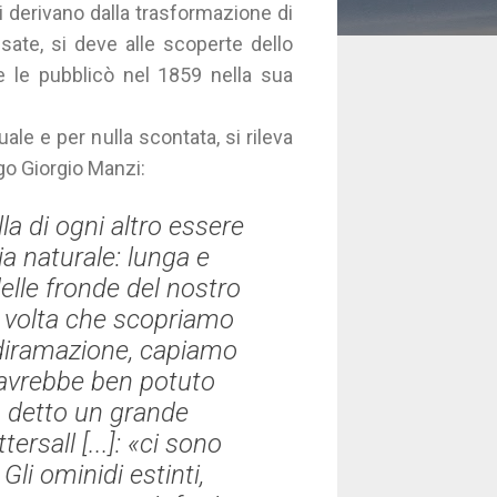
i derivano dalla trasformazione di
sate, si deve alle scoperte dello
e le pubblicò nel 1859 nella sua
le e per nulla scontata, si rileva
go Giorgio Manzi:
a di ogni altro essere
ia naturale: lunga e
elle fronde del nostro
ni volta che scopriamo
diramazione, capiamo
 avrebbe ben potuto
a detto un grande
ersall [...]: «ci sono
Gli ominidi estinti,