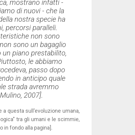
a, mostrano infatti -
mo di nuovi - che la
della nostra specie ha
, percorsi paralleli.
teristiche non sono
e non sono un bagaglio
n piano prestabilito,
Piuttosto, le abbiamo
rocedeva, passo dopo
endo in anticipo quale
ale strada avremmo
il Mulino, 2007].
ate a questa sull'evoluzione umana,
ologica" tra gli umani e le scimmie,
no in fondo alla pagina].