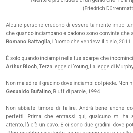
(Friedrich Dürrenmatt
Alcune persone credono di essere talmente importanti
che quando inciampano e cadono sono convinte che si
Romano Battaglia
, L’uomo che vendeva il cielo, 2011
È solo quando inciampi nelle tue scarpe che incominci
Arthur Bloch
, Terza legge di Young, La legge di Murphy
Non maledire il gradino dove inciampi col piede. Non ha 
Gesualdo Bufalino
, Bluff di parole, 1994
Non abbiate timore di fallire. Andrà bene anche co
perfetti. Prima che entrassi qui, qualcuno mi ha 
attento, là c'è un cavo. E ci sono due gradini, dove po
«Non sarebbe divertente, se mi presentassi a quelle m