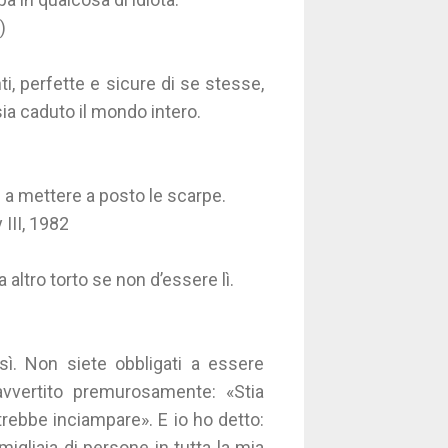
)
, perfette e sicure di se stesse,
a caduto il mondo intero.
 a mettere a posto le scarpe.
 III, 1982
altro torto se non d’essere lì.
sì. Non siete obbligati a essere
avvertito premurosamente: «Stia
trebbe inciampare». E io ho detto:
igliaia di persone in tutta la mia