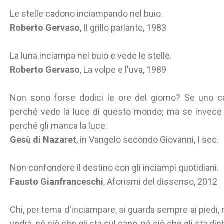
Le stelle cadono inciampando nel buio.
Roberto Gervaso
, Il grillo parlante, 1983
La luna inciampa nel buio e vede le stelle.
Roberto Gervaso
, La volpe e l'uva, 1989
Non sono forse dodici le ore del giorno? Se uno c
perché vede la luce di questo mondo; ma se invece 
perché gli manca la luce.
Gesù di Nazaret
, in Vangelo secondo Giovanni, I sec.
Non confondere il destino con gli inciampi quotidiani.
Fausto Gianfranceschi
, Aforismi del dissenso, 2012
Chi, per tema d'inciampare, si guarda sempre ai piedi
vedrà, né ciò che gli sta sul capo, né ciò che gli sta din